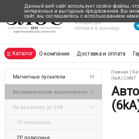
Данный веб-сайт использует cookie-файлы, чт
интересные и выгодные предложения. Вы може
сайт, вы соглашаетесь с использованием нами
Электротехническая
Вр
аппаратура
оптом и в розницу
Каталог
О компании
Доставка и оплата
Га
Главная
Ка
Магнитные пускатели
(6kA) CHINT
Авто
Автоматические выключатели
(6kA
На дин-рейку до 63А
1Р полюсные
2Р полюсные