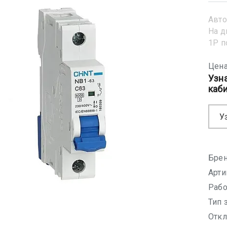
Авто
На д
1Р 
Цена
Узн
каб
У
Брен
Арти
Рабо
Тип 
Откл