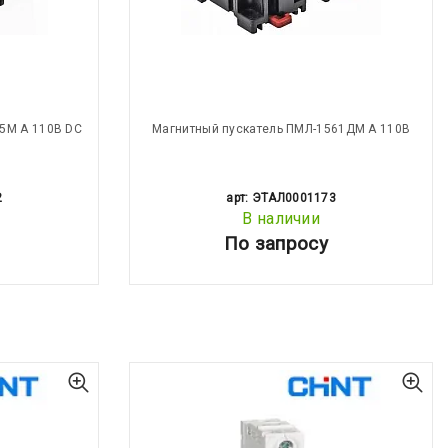
5М А 110В DC
Магнитный пускатель ПМЛ-1561ДМ А 110В
2
арт: ЭТАЛ0001173
В наличии
По запросу