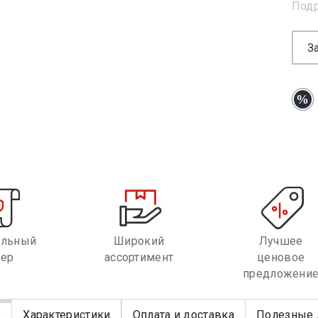
Под
З
альный
Широкий
Лучшее
лер
ассортимент
ценовое
предложени
е
Характеристики
Оплата и доставка
Полезные 