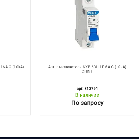
16A С (10kA)
Авт. выключатели NXB-63H 1P 6A С (10kA)
CHINT
арт: 813791
В наличии
По запросу