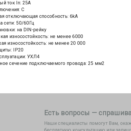
й ток In: 25А
лючения: C
я отключающая способность: 6kA
а сети: 50/60Гц
ановки: на DIN-рейку
кая износостойкость: не менее 6000
ая износостойкость: не менее 20 000
щиты: IP20
сплуатации: УХЛ4
ное сечение подключаемого провода: 25 мм2
Есть вопросы — спрашива
Наши специалисты помогут Вам, ока
бесплатную консультацию или запиш