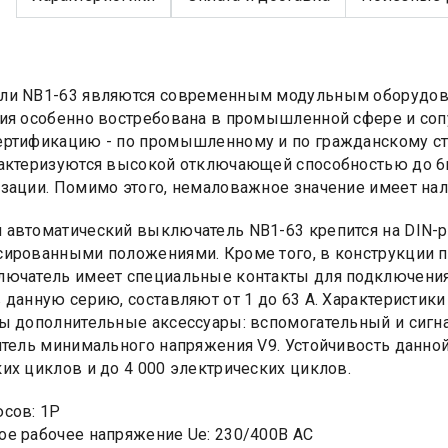
ли NB1-63 являются современным модульным оборудован
ия особенно востребована в промышленной сфере и со
ртификацию - по промышленному и по гражданскому ст
актеризуются высокой отключающей способностью до 6к
зации. Помимо этого, немаловажное значение имеет на
автоматический выключатель NB1-63 крепится на DIN-ре
ированными положениями. Кроме того, в конструкции 
ючатель имеет специальные контакты для подключения 
 данную серию, составляют от 1 до 63 A. Характеристики 
ы дополнительные аксессуары: вспомогательный и сигн
итель минимального напряжения V9. Устойчивость данной
их циклов и до 4 000 электрических циклов.
сов: 1Р
е рабочее напряжение Ue: 230/400В AC