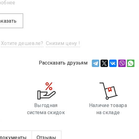
робнее
аказать
Хотите дешевле?
Снизим цену !
Рассказать друзьям
Выгодная
Наличие товара
система скидок
на складе
е
документы
Отзывы