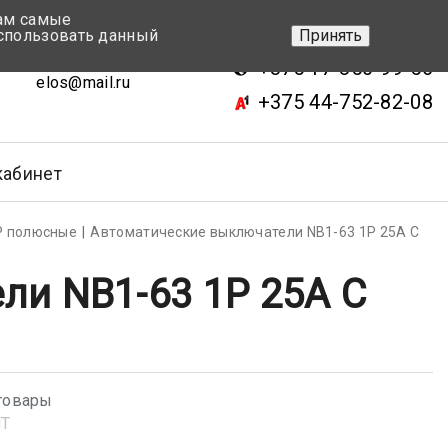
вам самые
+375 17-343-46-70
спользовать данный
Принять
ск, ул.Кижеватова 7, кор.2
+375 17-350-99-56
elos@mail.ru
+375 44-752-82-08
кабинет
Р полюсные
Автоматические выключатели NB1-63 1P 25A C
ли NB1-63 1P 25A C
товары
NT