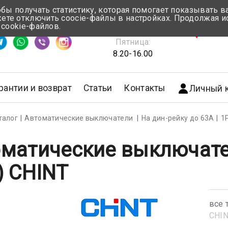
обы получать статистику, которая помогает показывать 
те отключить coocie-файлы в настройках. Продолжая и
Понедельник-Четверг:
 cookie-файлов.
емя ответа ≈ 5 мин
8.30-17.00
г.Мин
Пятница:
8.20-16.00
рантии и возврат
Статьи
Контакты
Личный 
талог
Автоматические выключатели
На дин-рейку до 63А
1
матические выключате
) CHINT
все 
CHI