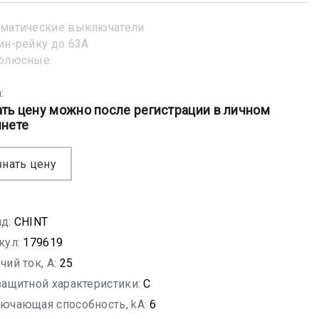
матические выключатели
ин-рейку до 63А
полюсные
:
ать цену можно после регистрации в личном
инете
знать цену
д:
CHINT
кул:
179619
чий ток, A:
25
защитной характеристики:
C
ючающая способность, kA:
6