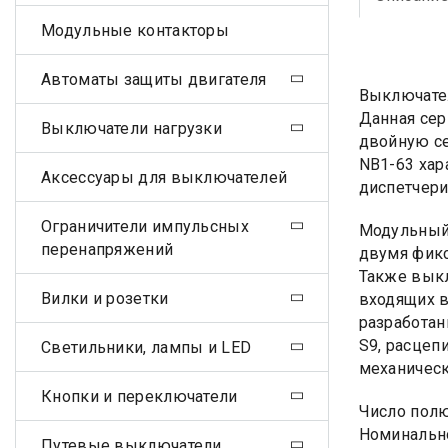
Модульные контакторы
Автоматы защиты двигателя
Выключате
Данная сер
Выключатели нагрузки
двойную се
NB1-63 хар
Аксессуары для выключателей
диспетчери
Ограничители импульсных
Модульный 
перенапряжений
двумя фикс
Также выкл
Вилки и розетки
входящих в
разработан
S9, расцеп
Светильники, лампы и LED
механическ
Кнопки и переключатели
Число полю
Номинально
Путевые выключатели