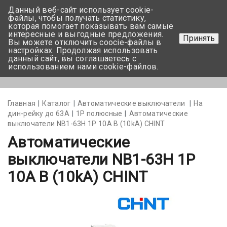
Данный веб-сайт использует cookie-
+375 17-350-99-56
файлы, чтобы получать статистику,
которая помогает показывать вам самые
+375 44-752-82-08
интересные и выгодные предложения.
Принять
Вы можете отключить coocie-файлы в
Задать вопрос
настройках. Продолжая использовать
данный сайт, вы соглашаетесь с
использованием нами cookie-файлов.
Меню
Главная
Каталог
Автоматические выключатели
На
дин-рейку до 63А
1Р полюсные
Автоматические
выключатели NB1-63H 1P 10A B (10kA) CHINT
Автоматические
выключатели NB1-63H 1P
10A B (10kA) CHINT