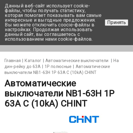
Данный веб-сайт использует cookie-
+375 17-350-99-56
файлы, чтобы получать статистику,
которая помогает показывать вам самые
+375 44-752-82-08
интересные и выгодные предложения.
Принять
Вы можете отключить coocie-файлы в
Задать вопрос
настройках. Продолжая использовать
данный сайт, вы соглашаетесь с
использованием нами cookie-файлов.
Меню
Главная
Каталог
Автоматические выключатели
На
дин-рейку до 63А
1Р полюсные
Автоматические
выключатели NB1-63H 1P 63A C (10kA) CHINT
Автоматические
выключатели NB1-63H 1P
63A C (10kA) CHINT