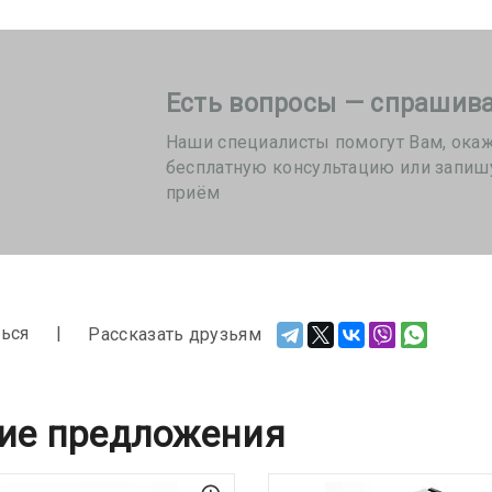
Есть вопросы — спрашива
Наши специалисты помогут Вам, ока
бесплатную консультацию или запиш
приём
ься
Рассказать друзьям
ие предложения