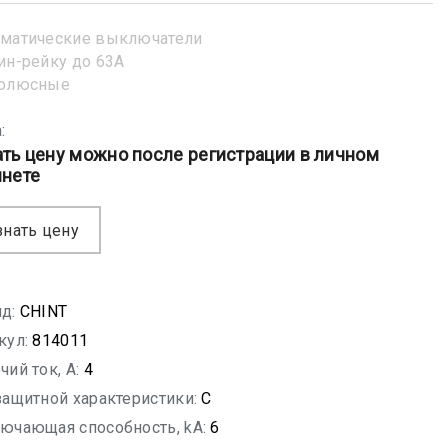
матические выключатели
ин-рейку до 63А
полюсные
:
ать цену можно после регистрации в личном
инете
знать цену
д:
CHINT
кул:
814011
чий ток, A:
4
защитной характеристики:
C
ючающая способность, kA:
6