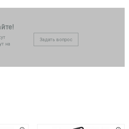
йте!
жут
Задать вопрос
ут на