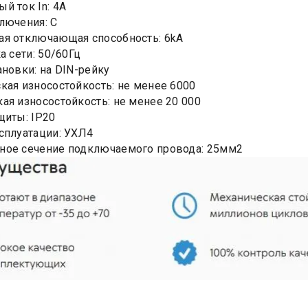
й ток In: 4А
лючения: C
я отключающая способность: 6kA
а сети: 50/60Гц
ановки: на DIN-рейку
кая износостойкость: не менее 6000
ая износостойкость: не менее 20 000
щиты: IP20
сплуатации: УХЛ4
ное сечение подключаемого провода: 25мм2