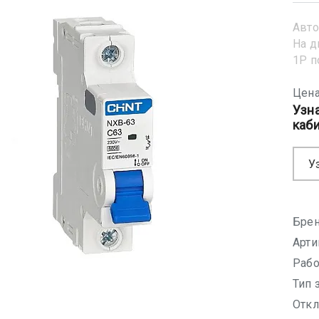
Авто
На д
1Р 
Цена
Узн
каб
У
Брен
Арти
Рабо
Тип 
Откл