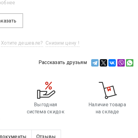
робнее
аказать
Хотите дешевле?
Снизим цену !
Рассказать друзьям
Выгодная
Наличие товара
система скидок
на складе
е
документы
Отзывы