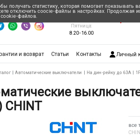
обы получать статистику, которая помогает показывать 
те отключить coocie-файлы в настройках. Продолжая и
Понедельник-Четверг:
 cookie-файлов.
емя ответа ≈ 5 мин
8.30-17.00
г.Мин
Пятница:
8.20-16.00
рантии и возврат
Статьи
Контакты
Личный 
талог
Автоматические выключатели
На дин-рейку до 63А
1
матические выключате
) CHINT
все 
CHI