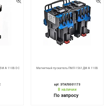
5М А 110В DC
Магнитный пускатель ПМЛ-1561ДМ А 110В
2
арт: ЭТАЛ0001173
В наличии
По запросу