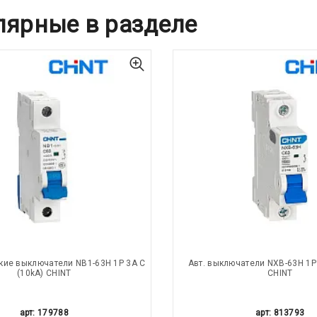
лярные в разделе
кие выключатели NB1-63H 1P 3A C
Авт. выключатели NXB-63H 1P 
(10kA) CHINT
CHINT
арт: 179788
арт: 813793