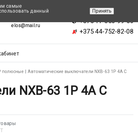
вам самые
+375 17-343-46-70
спользовать данный
Принять
ск, ул.Кижеватова 7, кор.2
+375 17-350-99-56
elos@mail.ru
+375 44-752-82-08
кабинет
Р полюсные
Автоматические выключатели NXB-63 1P 4A С
ли NXB-63 1P 4A С
товары
NT