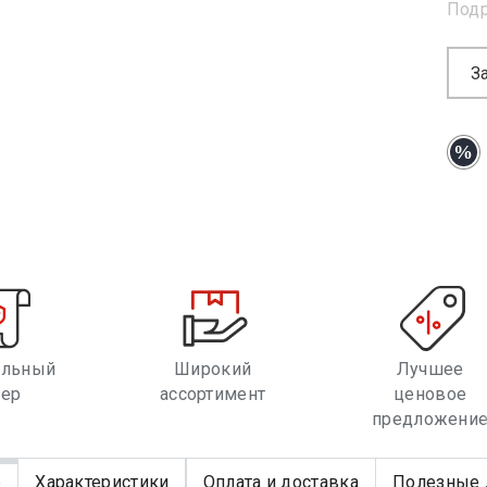
Под
З
альный
Широкий
Лучшее
лер
ассортимент
ценовое
предложени
е
Характеристики
Оплата и доставка
Полезные 