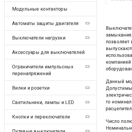
Модульные контакторы
Автоматы защиты двигателя
Выключател
замыкания.
Выключатели нагрузки
позволяет 
выпускаютс
Аксессуары для выключателей
использова
компанией 
Ограничители импульсных
оборудован
перенапряжений
Данный мод
Вилки и розетки
Допустимым
электричес
то номинал
Светильники, лампы и LED
расцепител
Кнопки и переключатели
Число пол
Номинально
Путевые выключатели