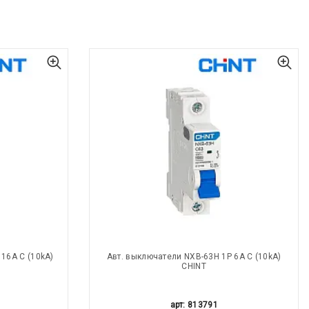
16A С (10kA)
Авт. выключатели NXB-63H 1P 6A С (10kA)
CHINT
арт: 813791