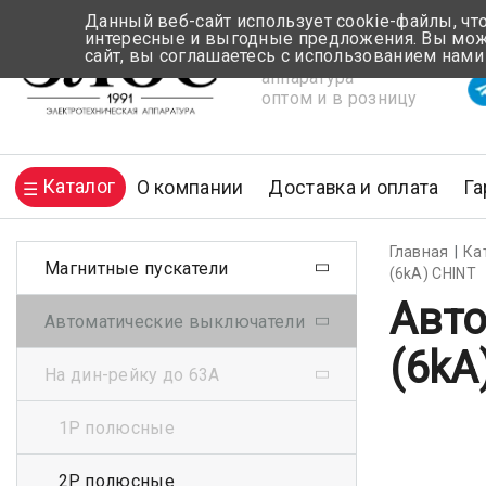
Данный веб-сайт использует cookie-файлы, чт
интересные и выгодные предложения. Вы може
сайт, вы соглашаетесь с использованием нами
Электротехническая
Вр
аппаратура
оптом и в розницу
Каталог
О компании
Доставка и оплата
Га
Главная
Ка
Магнитные пускатели
(6kA) CHINT
Авто
Автоматические выключатели
(6kA
На дин-рейку до 63А
1Р полюсные
2Р полюсные