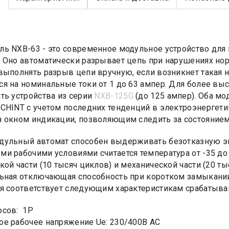
ь NXB-63 - это современное модульное устройство для 
 Оно автоматически разрывает цепь при нарушениях но
выполнять разрыв цепи вручную, если возникнет такая
я на номинальные токи от 1 до 63 ампер. Для более вы
ть устройства из серии
NXB-125G
(до 125 ампер). Оба мо
CHINT с учетом последних тенденций в электроэнергети
 окном индикации, позволяющим следить за состоянием
ульный автомат способен выдерживать безотказную эк
и рабочими условиями считается температура от -35 до +
кой части (10 тысяч циклов) и механической части (20 ты
ьная отключающая способность при коротком замыкании
я соответствует следующим характеристикам срабатывания
юсов: 1Р
е рабочее напряжение Ue: 230/400B AC