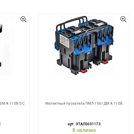
5М А 110В DC
Магнитный пускатель ПМЛ-1561ДМ А 110В
2
арт: ЭТАЛ0001173
В наличии