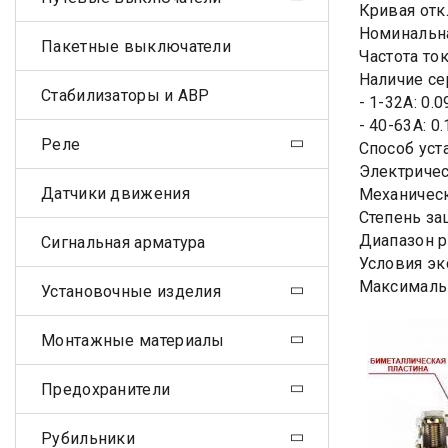
Кривая отк
Номинальна
Пакетные выключатели
Частота ток
Наличие се
Стабилизаторы и АВР
- 1-32А: 0.0
- 40-63А: 0
Реле
Способ уст
Электричес
Датчики движения
Механическ
Степень за
Диапазон ра
Сигнальная арматура
Условия эк
Максимальн
Установочные изделия
Монтажные материалы
Предохранители
Рубильники