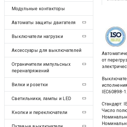
Модульные контакторы
Автоматы защиты двигателя
Выключатели нагрузки
Аксессуары для выключателей
Автоматиче
от перегру
Ограничители импульсных
электричес
перенапряжений
Выключател
Вилки и розетки
исполнения
IEC60898-1
Светильники, лампы и LED
Стандарт: 
Число пол
Кнопки и переключатели
Номинально
Номинальны
Путевые выключатели