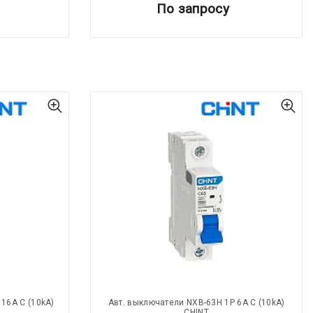
По запросу
16A С (10kA)
Авт. выключатели NXB-63H 1P 6A С (10kA)
CHINT