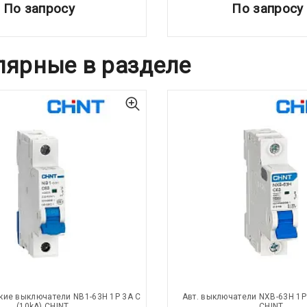
По запросу
По запросу
лярные в разделе
кие выключатели NB1-63H 1P 3A C
Авт. выключатели NXB-63H 1P 
(10kA) CHINT
CHINT