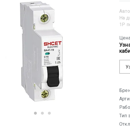
Авто
На д
1Р 
Цена
Узн
каб
У
Брен
Арти
Рабо
Тип 
Откл