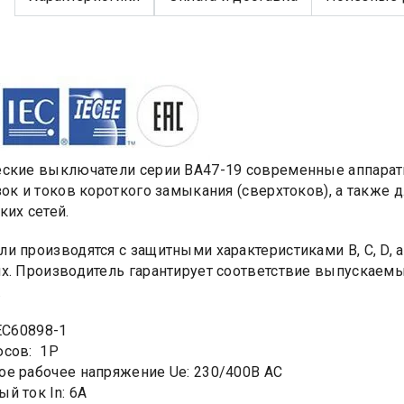
ские выключатели серии ВА47-19 современные аппарат
зок и токов короткого замыкания (сверхтоков), а также
ких сетей.
и производятся с защитными характеристиками В, С, D, а
х. Производитель гарантирует соответствие выпускаем
.
IEC60898-1
юсов: 1Р
е рабочее напряжение Ue: 230/400В AC
й ток In: 6А