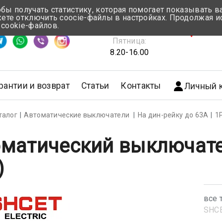
обы получать статистику, которая помогает показывать 
те отключить coocie-файлы в настройках. Продолжая и
Понедельник-Четверг:
 cookie-файлов.
емя ответа ≈ 5 мин
8.30-17.00
г.Мин
Пятница:
8.20-16.00
рантии и возврат
Статьи
Контакты
Личный 
талог
Автоматические выключатели
На дин-рейку до 63А
1
матический выключател
)
все 
SHС