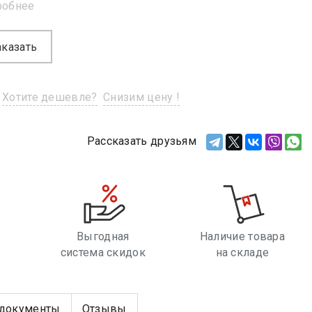
робнее
аказать
Хотите дешевле?
Снизим цену !
Рассказать друзьям
Выгодная
Наличие товара
система скидок
на складе
е
документы
Отзывы