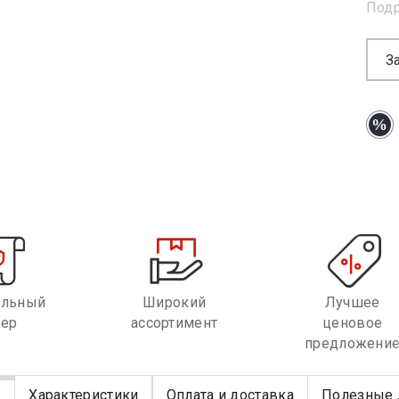
Под
З
альный
Широкий
Лучшее
лер
ассортимент
ценовое
предложени
е
Характеристики
Оплата и доставка
Полезные 