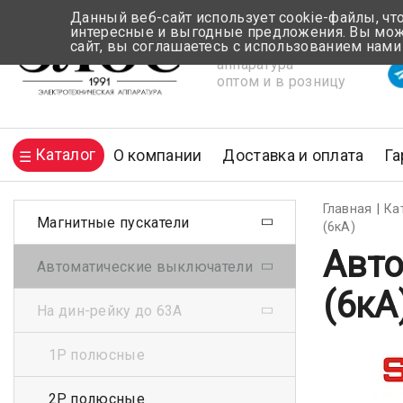
Данный веб-сайт использует cookie-файлы, чт
интересные и выгодные предложения. Вы може
сайт, вы соглашаетесь с использованием нами
Электротехническая
Вр
аппаратура
оптом и в розницу
Каталог
О компании
Доставка и оплата
Га
Главная
Ка
Магнитные пускатели
(6кА)
Авто
Автоматические выключатели
(6кА
На дин-рейку до 63А
1Р полюсные
2Р полюсные