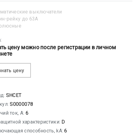
матические выключатели
ин-рейку до 63А
полюсные
:
ать цену можно после регистрации в личном
инете
знать цену
д:
SHСET
кул:
S0000078
чий ток, A:
6
защитной характеристики:
D
ючающая способность, kA:
6