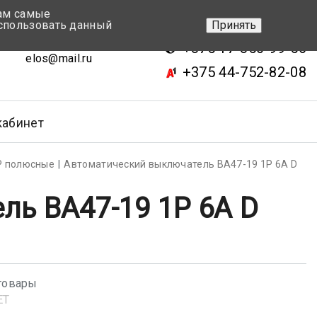
вам самые
+375 17-343-46-70
спользовать данный
Принять
ск, ул.Кижеватова 7, кор.2
+375 17-350-99-56
elos@mail.ru
+375 44-752-82-08
кабинет
Р полюсные
Автоматический выключатель BA47-19 1P 6А D
ь BA47-19 1P 6А D
товары
ET