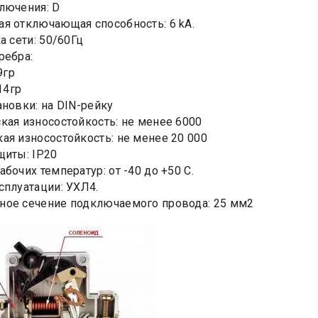
лючения: D
я отключающая способность: 6 kA.
а сети: 50/60Гц
ребра:
9гр
.14гр
ановки: на DIN-рейку
кая износостойкость: не менее 6000
ая износостойкость: не менее 20 000
щиты: IP20
бочих температур: от -40 до +50 С.
сплуатации: УХЛ4.
ое сечение подключаемого провода: 25 мм2