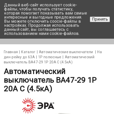
Данный веб-сайт использует cookie-
+375 17-350-99-56
файлы, чтобы получать статистику,
которая помогает показывать вам самые
+375 44-752-82-08
интересные и выгодные предложения.
Принять
Вы можете отключить coocie-файлы в
Задать вопрос
настройках. Продолжая использовать
данный сайт, вы соглашаетесь с
использованием нами cookie-файлов.
Меню
Главная
Каталог
Автоматические выключатели
На
дин-рейку до 63А
1Р полюсные
Автоматический
выключатель BA47-29 1P 20А С (4.5кА)
Автоматический
выключатель BA47-29 1P
20А С (4.5кА)