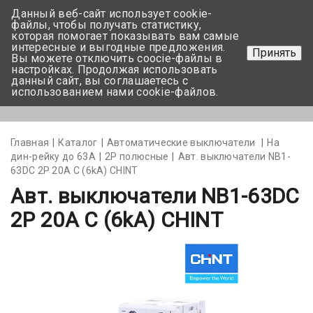
Данный веб-сайт использует cookie-
+375 17-350-99-56
файлы, чтобы получать статистику,
которая помогает показывать вам самые
+375 44-752-82-08
интересные и выгодные предложения.
Принять
Вы можете отключить coocie-файлы в
Задать вопрос
настройках. Продолжая использовать
данный сайт, вы соглашаетесь с
использованием нами cookie-файлов.
Меню
Главная
Каталог
Автоматические выключатели
На
дин-рейку до 63А
2Р полюсные
Авт. выключатели NB1-
63DC 2P 20A С (6kA) CHINT
Авт. выключатели NB1-63DC
2P 20A С (6kA) CHINT