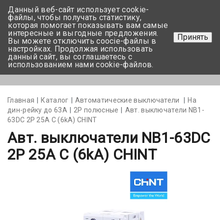
Данный веб-сайт использует cookie-
+375 17-350-99-56
файлы, чтобы получать статистику,
которая помогает показывать вам самые
+375 44-752-82-08
интересные и выгодные предложения.
Принять
Вы можете отключить coocie-файлы в
Задать вопрос
настройках. Продолжая использовать
данный сайт, вы соглашаетесь с
использованием нами cookie-файлов.
Меню
Главная
Каталог
Автоматические выключатели
На
дин-рейку до 63А
2Р полюсные
Авт. выключатели NB1-
63DC 2P 25A С (6kA) CHINT
Авт. выключатели NB1-63DC
2P 25A С (6kA) CHINT