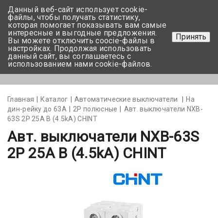
Данный веб-сайт использует cookie-
+375 17-350-99-56
файлы, чтобы получать статистику,
которая помогает показывать вам самые
+375 44-752-82-08
интересные и выгодные предложения.
Принять
Вы можете отключить coocie-файлы в
Задать вопрос
настройках. Продолжая использовать
данный сайт, вы соглашаетесь с
использованием нами cookie-файлов.
Меню
Главная
Каталог
Автоматические выключатели
На
дин-рейку до 63А
2Р полюсные
Авт. выключатели NXB-
63S 2P 25A В (4.5kA) CHINT
Авт. выключатели NXB-63S
2P 25A В (4.5kA) CHINT