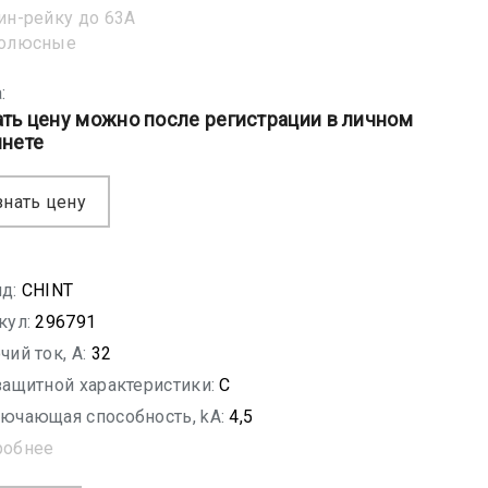
ин-рейку до 63А
полюсные
:
ать цену можно после регистрации в личном
инете
знать цену
д:
CHINT
кул:
296791
чий ток, A:
32
защитной характеристики:
C
ючающая способность, kA:
4,5
робнее