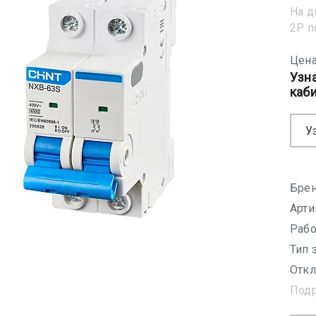
На д
2Р 
Цена
Узн
каб
У
Брен
Арти
Рабо
Тип 
Откл
Под