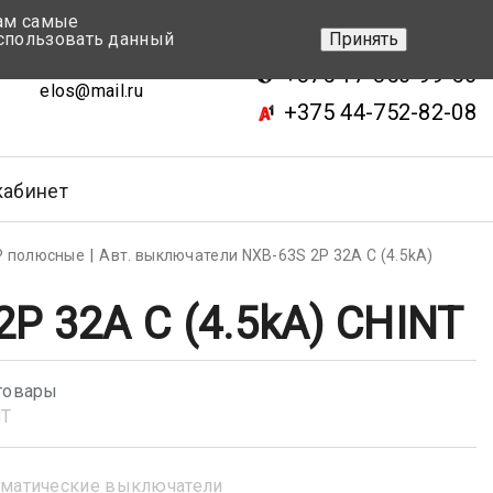
вам самые
+375 17-343-46-70
спользовать данный
Принять
ск, ул.Кижеватова 7, кор.2
+375 17-350-99-56
elos@mail.ru
+375 44-752-82-08
кабинет
Р полюсные
Авт. выключатели NXB-63S 2P 32A С (4.5kA)
P 32A С (4.5kA) CHINT
товары
NT
матические выключатели