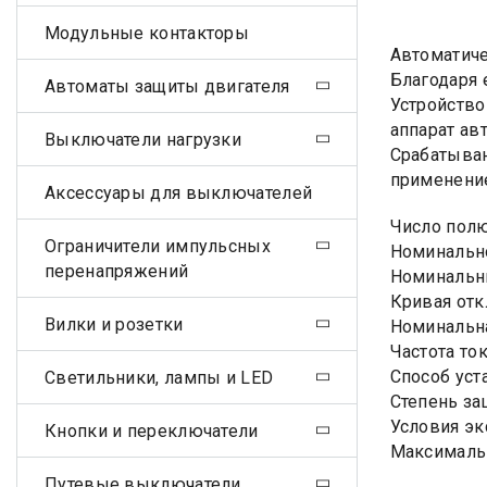
Модульные контакторы
Автоматиче
Благодаря 
Автоматы защиты двигателя
Устройство
аппарат ав
Выключатели нагрузки
Срабатыван
применение
Аксессуары для выключателей
Число пол
Ограничители импульсных
Номинально
перенапряжений
Номинальны
Кривая отк
Вилки и розетки
Номинальна
Частота ток
Способ уст
Светильники, лампы и LED
Степень за
Условия эк
Кнопки и переключатели
Максималь
Путевые выключатели