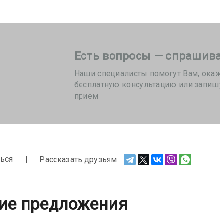
Есть вопросы — спрашива
Наши специалисты помогут Вам, ока
бесплатную консультацию или запиш
приём
ься
Рассказать друзьям
ие предложения