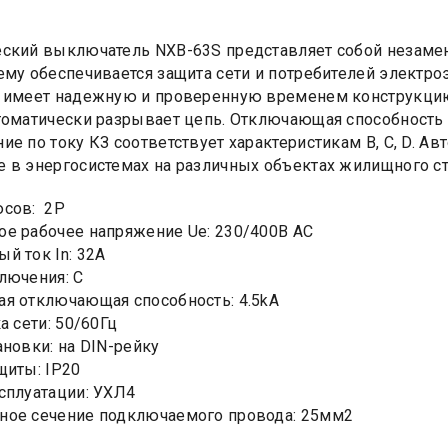
ский выключатель NXB-63S представляет собой незаме
ему обеспечивается защита сети и потребителей электро
 имеет надежную и проверенную временем конструкцию.
томатически разрывает цепь. Отключающая способность 
ие по току КЗ соответствует характеристикам B, C, D. 
 в энергосистемах на различных объектах жилищного ст
юсов: 2Р
е рабочее напряжение Ue: 230/400В AC
й ток In: 32А
лючения: C
я отключающая способность: 4.5kA
а сети: 50/60Гц
ановки: на DIN-рейку
щиты: IP20
сплуатации: УХЛ4
ное сечение подключаемого провода: 25мм2