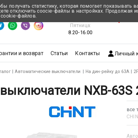
обы получать статистику, которая помогает показывать 
те отключить coocie-файлы в настройках. Продолжая и
Понедельник-Четверг:
 cookie-файлов.
емя ответа ≈ 5 мин
8.30-17.00
г.Мин
Пятница:
8.20-16.00
рантии и возврат
Статьи
Контакты
Личный 
талог
Автоматические выключатели
На дин-рейку до 63А
2
 выключатели NXB-63S 2
все 
CHI
Авто