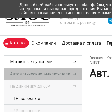
Данный веб-сайт использует cookie-файлы, чт
интересные и выгодные предложения. Вы може
сайт, вы соглашаетесь с использованием нами
Электротехническая
Вр
аппаратура
оптом и в розницу
Каталог
О компании
Доставка и оплата
Га
Главная
Ка
Магнитные пускатели
CHINT
Авт.
Автоматические выключатели
На дин-рейку до 63А
1Р полюсные
2Р полюсные