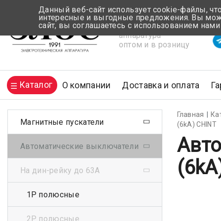
Данный веб-сайт использует cookie-файлы, чт
интересные и выгодные предложения. Вы може
сайт, вы соглашаетесь с использованием нами
Электротехническая
Вр
аппаратура
оптом и в розницу
Каталог
О компании
Доставка и оплата
Га
Главная
Ка
Магнитные пускатели
(6kA) CHINT
Авто
Автоматические выключатели
(6kA
На дин-рейку до 63А
1Р полюсные
2Р полюсные