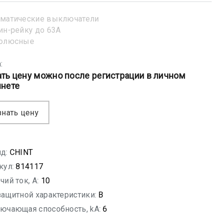
матические выключатели
ин-рейку до 63А
полюсные
:
ать цену можно после регистрации в личном
инете
знать цену
д:
CHINT
кул:
814117
чий ток, A:
10
защитной характеристики:
B
ючающая способность, kA:
6