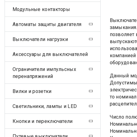
Модульные контакторы
Выключател
Автоматы защиты двигателя
замыкания.
позволяет 
Выключатели нагрузки
выпускаютс
использова
Аксессуары для выключателей
компанией 
оборудован
Ограничители импульсных
Данный мод
перенапряжений
Допустимым
электричес
Вилки и розетки
то номинал
расцепител
Светильники, лампы и LED
Число пол
Кнопки и переключатели
Номинально
Номинальны
Путевые выключатели