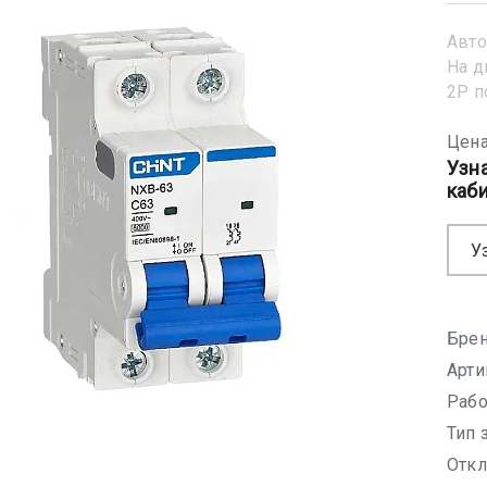
Авто
На д
2Р 
Цена
Узн
каб
У
Брен
Арти
Рабо
Тип 
Откл