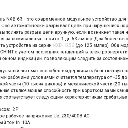
ь NXB-63 - это современное модульное устройство для 
 Оно автоматически разрывает цепь при нарушениях но
выполнять разрыв цепи вручную, если возникнет такая
я на номинальные токи от 1 до 63 ампер. Для более вы
ть устройства из серии
NXB-125G
(до 125 ампер). Оба мо
CHINT с учетом последних тенденций в электроэнергети
 окном индикации, позволяющим следить за состоянием
ульный автомат способен выдерживать безотказную эк
и рабочими условиями считается температура от -35 до +
кой части (10 тысяч циклов) и механической части (20 ты
ьная отключающая способность при коротком замыкании
я соответствует следующим характеристикам срабатывания
юсов: 2Р
е рабочее напряжение Ue: 230/400В AC
й ток In: 10А