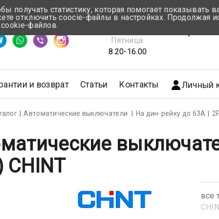
обы получать статистику, которая помогает показывать 
те отключить coocie-файлы в настройках. Продолжая и
Понедельник-Четверг:
 cookie-файлов.
емя ответа ≈ 5 мин
8.30-17.00
г.Мин
Пятница:
8.20-16.00
рантии и возврат
Статьи
Контакты
Личный 
талог
Автоматические выключатели
На дин-рейку до 63А
2
матические выключате
) CHINT
все 
CHI