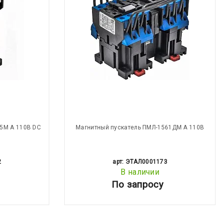
5М А 110В DC
Магнитный пускатель ПМЛ-1561ДМ А 110В
2
арт: ЭТАЛ0001173
В наличии
По запросу