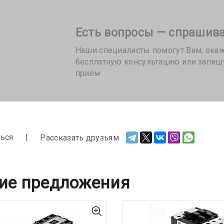
Есть вопросы — спрашива
Наши специалисты помогут Вам, ока
бесплатную консультацию или запиш
приём
ься
Рассказать друзьям
ие предложения