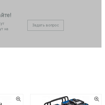
йте!
жут
Задать вопрос
ут на