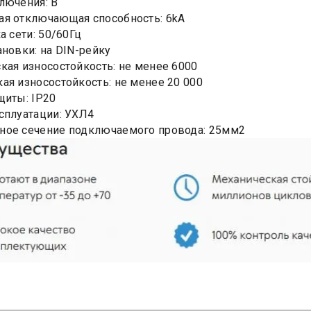
лючения: B
я отключающая способность: 6kA
а сети: 50/60Гц
ановки: на DIN-рейку
кая износостойкость: не менее 6000
ая износостойкость: не менее 20 000
щиты: IP20
сплуатации: УХЛ4
ное сечение подключаемого провода: 25мм2