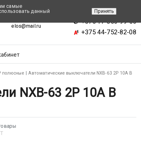
вам самые
+375 17-343-46-70
спользовать данный
Принять
ск, ул.Кижеватова 7, кор.2
+375 17-350-99-56
elos@mail.ru
+375 44-752-82-08
кабинет
Р полюсные
Автоматические выключатели NXB-63 2P 10A B
ли NXB-63 2P 10A B
товары
NT