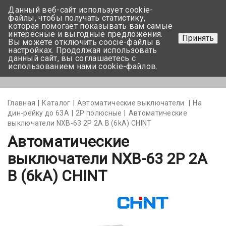
Данный веб-сайт использует cookie-
+375 17-350-99-56
файлы, чтобы получать статистику,
которая помогает показывать вам самые
+375 44-752-82-08
интересные и выгодные предложения.
Принять
Вы можете отключить coocie-файлы в
Задать вопрос
настройках. Продолжая использовать
данный сайт, вы соглашаетесь с
использованием нами cookie-файлов.
Меню
Главная
Каталог
Автоматические выключатели
На
дин-рейку до 63А
2Р полюсные
Автоматические
выключатели NXB-63 2P 2A B (6kA) CHINT
Автоматические
выключатели NXB-63 2P 2A
B (6kA) CHINT