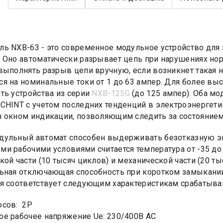
ь NXB-63 - это современное модульное устройство для 
 Оно автоматически разрывает цепь при нарушениях но
выполнять разрыв цепи вручную, если возникнет такая
я на номинальные токи от 1 до 63 ампер. Для более вы
ть устройства из серии
NXB-125G
(до 125 ампер). Оба мо
CHINT с учетом последних тенденций в электроэнергети
 окном индикации, позволяющим следить за состоянием
ульный автомат способен выдерживать безотказную эк
и рабочими условиями считается температура от -35 до +
кой части (10 тысяч циклов) и механической части (20 ты
ьная отключающая способность при коротком замыкании
я соответствует следующим характеристикам срабатывания
юсов: 2Р
е рабочее напряжение Ue: 230/400В AC