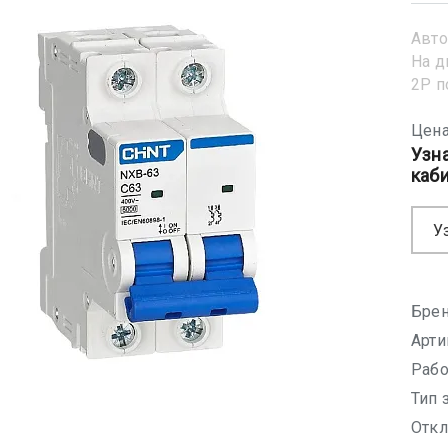
Авто
На д
2Р 
Цена
Узн
каб
У
Брен
Арти
Рабо
Тип 
Откл