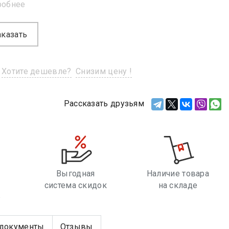
робнее
аказать
Хотите дешевле?
Снизим цену !
Рассказать друзьям
Выгодная
Наличие товара
система скидок
на складе
е
документы
Отзывы