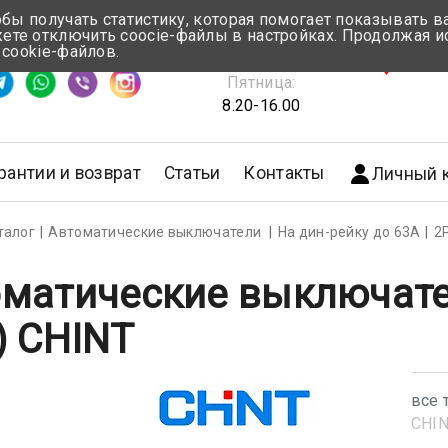
обы получать статистику, которая помогает показывать 
те отключить coocie-файлы в настройках. Продолжая и
Понедельник-Четверг:
 cookie-файлов.
емя ответа ≈ 5 мин
8.30-17.00
г.Мин
Пятница:
8.20-16.00
рантии и возврат
Статьи
Контакты
Личный 
талог
Автоматические выключатели
На дин-рейку до 63А
2
матические выключате
) CHINT
все 
CHI