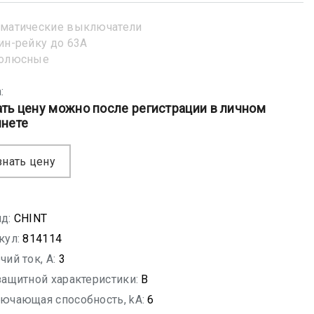
матические выключатели
ин-рейку до 63А
полюсные
:
ать цену можно после регистрации в личном
инете
знать цену
д:
CHINT
кул:
814114
чий ток, A:
3
защитной характеристики:
B
ючающая способность, kA:
6