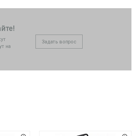
йте!
жут
Задать вопрос
ут на