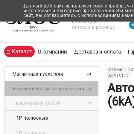
Данный веб-сайт использует cookie-файлы, чт
интересные и выгодные предложения. Вы може
сайт, вы соглашаетесь с использованием нами
Электротехническая
Вр
аппаратура
оптом и в розницу
Каталог
О компании
Доставка и оплата
Га
Главная
Ка
Магнитные пускатели
(6kA) CHINT
Авто
Автоматические выключатели
(6kA
На дин-рейку до 63А
1Р полюсные
2Р полюсные