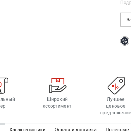
Под
З
альный
Широкий
Лучшее
лер
ассортимент
ценовое
предложени
е
Характеристики
Оплата и доставка
Полезные 