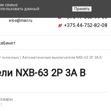
вам самые
+375 17-343-46-70
спользовать данный
Принять
ск, ул.Кижеватова 7, кор.2
+375 17-350-99-56
elos@mail.ru
+375 44-752-82-08
кабинет
Р полюсные
Автоматические выключатели NXB-63 2P 3A B
ли NXB-63 2P 3A B
товары
NT