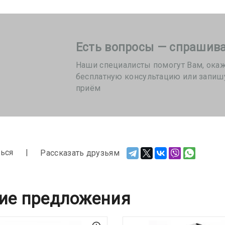
Есть вопросы — спрашива
Наши специалисты помогут Вам, ока
бесплатную консультацию или запиш
приём
ься
Рассказать друзьям
ие предложения