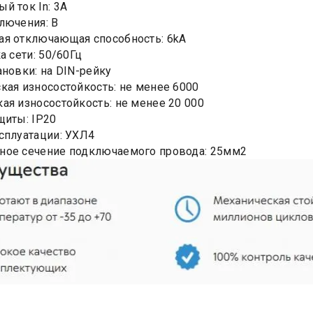
й ток In: 3А
лючения: B
я отключающая способность: 6kA
а сети: 50/60Гц
ановки: на DIN-рейку
кая износостойкость: не менее 6000
ая износостойкость: не менее 20 000
щиты: IP20
сплуатации: УХЛ4
ное сечение подключаемого провода: 25мм2