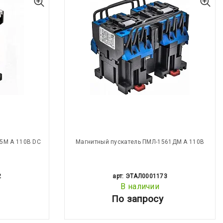
5М А 110В DC
Магнитный пускатель ПМЛ-1561ДМ А 110В
2
арт: ЭТАЛ0001173
В наличии
По запросу