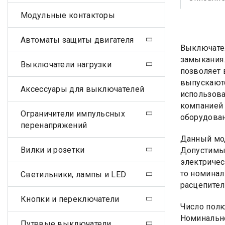
Модульные контакторы
Автоматы защиты двигателя
Выключател
замыкания.
Выключатели нагрузки
позволяет 
выпускаютс
Аксессуары для выключателей
использова
компанией 
Ограничители импульсных
оборудован
перенапряжений
Данный мод
Вилки и розетки
Допустимым
электричес
то номинал
Светильники, лампы и LED
расцепител
Кнопки и переключатели
Число пол
Номинально
Путевые выключатели