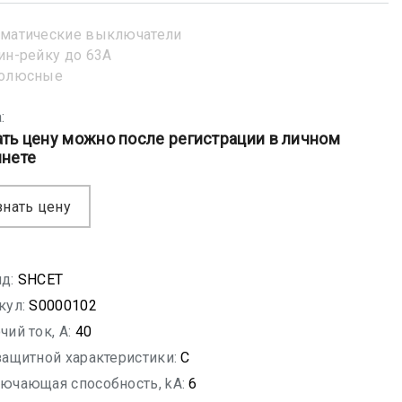
матические выключатели
ин-рейку до 63А
полюсные
:
ать цену можно после регистрации в личном
инете
знать цену
д:
SHСET
кул:
S0000102
чий ток, A:
40
защитной характеристики:
C
ючающая способность, kA:
6