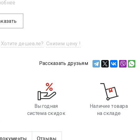
робнее
аказать
Хотите дешевле?
Снизим цену !
Рассказать друзьям
Выгодная
Наличие товара
система скидок
на складе
е
документы
Отзывы