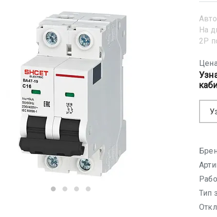
Авто
На д
2Р 
Цена
Узн
каб
У
Брен
Арти
Рабо
Тип 
Откл