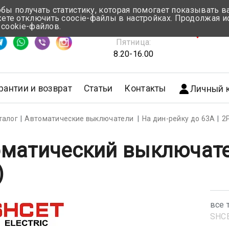
обы получать статистику, которая помогает показывать 
те отключить coocie-файлы в настройках. Продолжая и
Понедельник-Четверг:
 cookie-файлов.
емя ответа ≈ 5 мин
8.30-17.00
г.Мин
Пятница:
8.20-16.00
рантии и возврат
Статьи
Контакты
Личный 
талог
Автоматические выключатели
На дин-рейку до 63А
2
матический выключател
)
все 
SHС