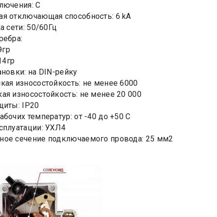
лючения: C
я отключающая способность: 6 kA
а сети: 50/60Гц
ребра:
9гр
.14гр
ановки: на DIN-рейку
кая износостойкость: не менее 6000
ая износостойкость: не менее 20 000
щиты: IP20
абочих температур: от -40 до +50 С
сплуатации: УХЛ4
ое сечение подключаемого провода: 25 мм2