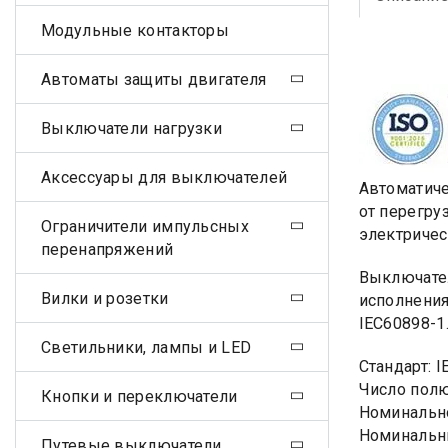
Модульные контакторы
Автоматы защиты двигателя
Выключатели нагрузки
Аксессуары для выключателей
Автоматиче
от перегру
Ограничители импульсных
электричес
перенапряжений
Выключател
Вилки и розетки
исполнения
IEC60898-1
Светильники, лампы и LED
Стандарт: 
Число пол
Кнопки и переключатели
Номинально
Номинальны
Путевые выключатели