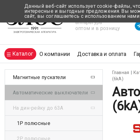
Данный веб-сайт использует cookie-файлы, чт
интересные и выгодные предложения. Вы може
сайт, вы соглашаетесь с использованием нами
Электротехническая
Вр
аппаратура
оптом и в розницу
Каталог
О компании
Доставка и оплата
Га
Главная
Ка
Магнитные пускатели
(6kА)
Авто
Автоматические выключатели
(6kА
На дин-рейку до 63А
1Р полюсные
2Р полюсные