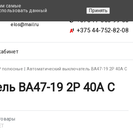
вам самые
+375 17-343-46-70
спользовать данный
Принять
ск, ул.Кижеватова 7, кор.2
+375 17-350-99-56
elos@mail.ru
+375 44-752-82-08
кабинет
Р полюсные
Автоматический выключатель BA47-19 2P 40A C
ь BA47-19 2P 40A C
товары
ET