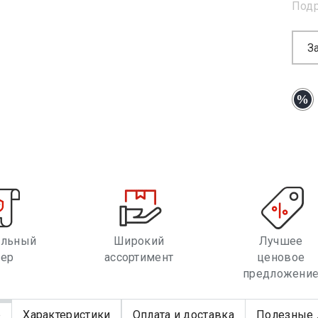
Под
З
альный
Широкий
Лучшее
лер
ассортимент
ценовое
предложени
е
Характеристики
Оплата и доставка
Полезные 