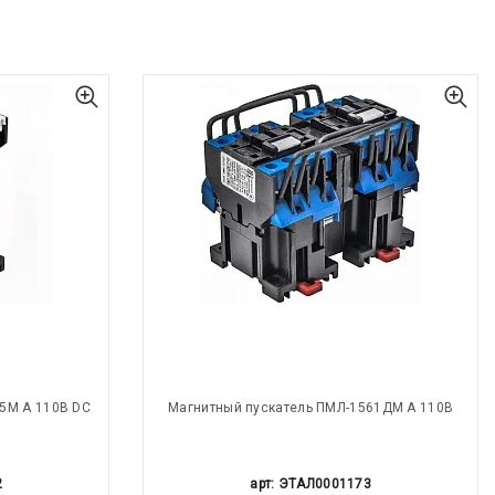
5М А 110В DC
Магнитный пускатель ПМЛ-1561ДМ А 110В
2
арт: ЭТАЛ0001173