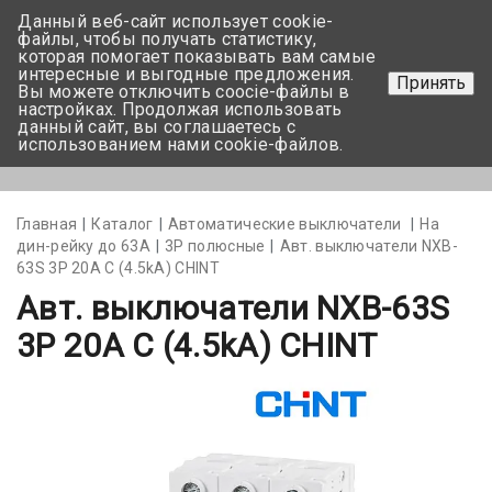
Данный веб-сайт использует cookie-
+375 17-350-99-56
файлы, чтобы получать статистику,
которая помогает показывать вам самые
+375 44-752-82-08
интересные и выгодные предложения.
Принять
Вы можете отключить coocie-файлы в
Задать вопрос
настройках. Продолжая использовать
данный сайт, вы соглашаетесь с
использованием нами cookie-файлов.
Меню
Главная
Каталог
Автоматические выключатели
На
дин-рейку до 63А
3Р полюсные
Авт. выключатели NXB-
63S 3P 20A С (4.5kA) CHINT
Авт. выключатели NXB-63S
3P 20A С (4.5kA) CHINT