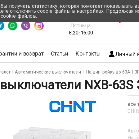
обы получать статистику, которая помогает показывать 
те отключить coocie-файлы в настройках. Продолжая и
Понедельник-Четверг:
 cookie-файлов.
емя ответа ≈ 5 мин
8.30-17.00
г.Мин
Пятница:
8.20-16.00
рантии и возврат
Статьи
Контакты
Личный 
талог
Автоматические выключатели
На дин-рейку до 63А
3
 выключатели NXB-63S 3
все 
CHI
Авто
На д