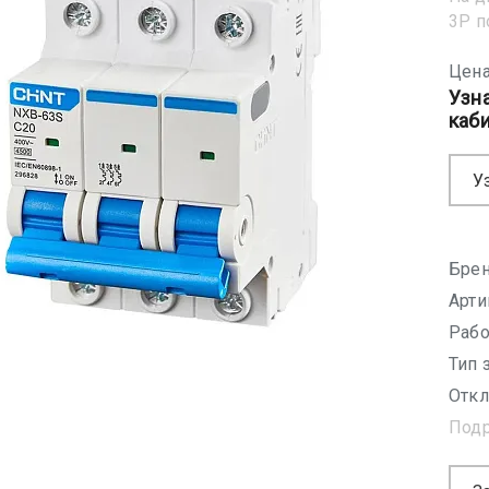
3Р 
Цена
Узн
каб
У
Брен
Арти
Рабо
Тип 
Откл
Под