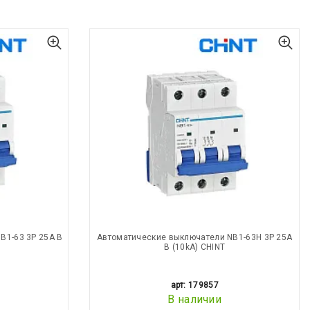
B1-63 3P 25A В
Автоматические выключатели NB1-63H 3P 25A
В (10kA) CHINT
арт: 179857
В наличии