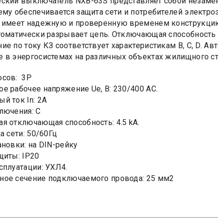
ский выключатель NXB-63S представляет собой незаме
ему обеспечивается защита сети и потребителей электро
 имеет надежную и проверенную временем конструкцию.
томатически разрывает цепь. Отключающая способность 
ие по току КЗ соответствует характеристикам B, C, D. 
 в энергосистемах на различных объектах жилищного ст
юсов: 3Р
е рабочее напряжение Ue, B: 230/400 AC.
й ток In: 2А
лючения: C
я отключающая способность: 4.5 kA.
а сети: 50/60Гц
ановки: на DIN-рейку
щиты: IP20
сплуатации: УХЛ4.
ое сечение подключаемого провода: 25 мм2