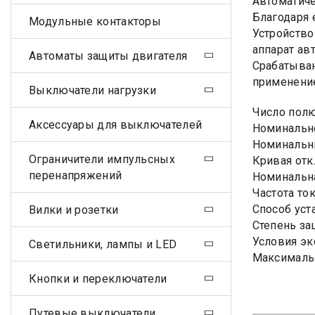
Автоматиче
Благодаря 
Модульные контакторы
Устройство
аппарат ав
Автоматы защиты двигателя
Срабатыван
применение
Выключатели нагрузки
Число пол
Аксессуары для выключателей
Номинально
Номинальны
Ограничители импульсных
Кривая отк
перенапряжений
Номинальна
Частота ток
Способ уст
Вилки и розетки
Степень за
Условия эк
Светильники, лампы и LED
Максимальн
Кнопки и переключатели
Путевые выключатели