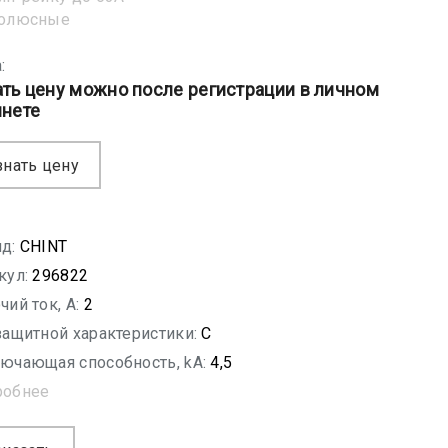
полюсные
:
ать цену можно после регистрации в личном
инете
знать цену
д:
CHINT
кул:
296822
чий ток, A:
2
защитной характеристики:
C
ючающая способность, kA:
4,5
робнее