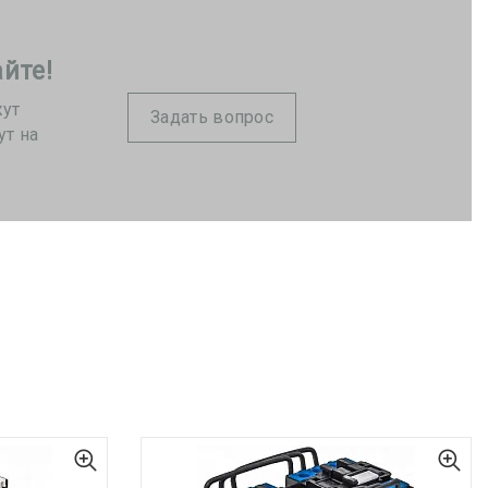
йте!
жут
Задать вопрос
ут на