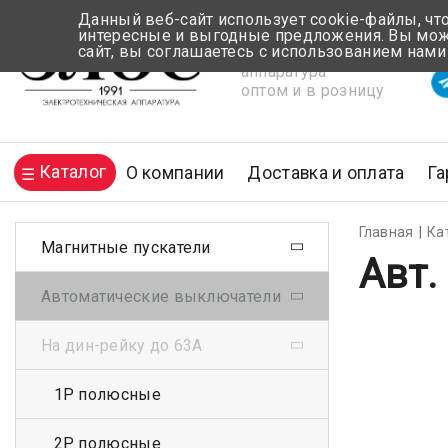
Данный веб-сайт использует cookie-файлы, чт
интересные и выгодные предложения. Вы може
сайт, вы соглашаетесь с использованием нами
Электротехническая
Вр
аппаратура
оптом и в розницу
Каталог
О компании
Доставка и оплата
Га
Главная
Ка
Магнитные пускатели
Авт.
Автоматические выключатели
На дин-рейку до 63А
1Р полюсные
2Р полюсные