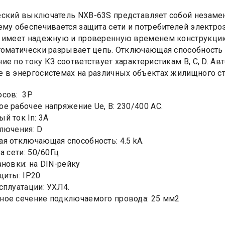
ский выключатель NXB-63S представляет собой незаме
ему обеспечивается защита сети и потребителей электро
 имеет надежную и проверенную временем конструкцию.
томатически разрывает цепь. Отключающая способность 
ие по току КЗ соответствует характеристикам B, C, D. 
 в энергосистемах на различных объектах жилищного ст
юсов: 3Р
е рабочее напряжение Ue, B: 230/400 AC.
й ток In: 3А
лючения: D
я отключающая способность: 4.5 kA.
а сети: 50/60Гц
ановки: на DIN-рейку
щиты: IP20
сплуатации: УХЛ4.
ое сечение подключаемого провода: 25 мм2