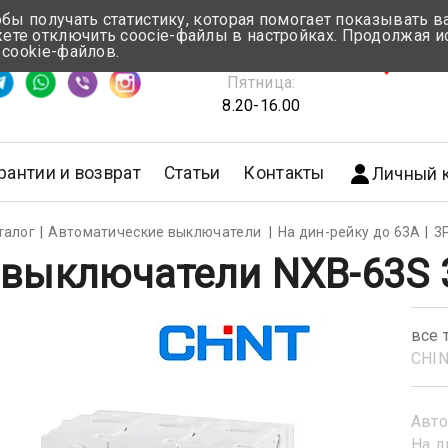
обы получать статистику, которая помогает показывать 
те отключить coocie-файлы в настройках. Продолжая и
Понедельник-Четверг:
 cookie-файлов.
емя ответа ≈ 5 мин
8.30-17.00
г.Мин
Пятница:
8.20-16.00
рантии и возврат
Статьи
Контакты
Личный 
талог
Автоматические выключатели
На дин-рейку до 63А
3
 выключатели NXB-63S 3
все 
CHI
Авто
На д