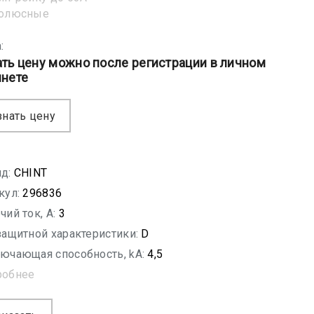
полюсные
:
ать цену можно после регистрации в личном
инете
знать цену
д:
CHINT
кул:
296836
чий ток, A:
3
защитной характеристики:
D
ючающая способность, kA:
4,5
робнее