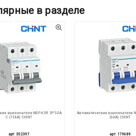
лярные в разделе
кие выключатели NBP-63R 3P 50A
Автоматические выключатели N
С (15kA) CHINT
(6kA) CHINT
арт: 352397
арт: 179689