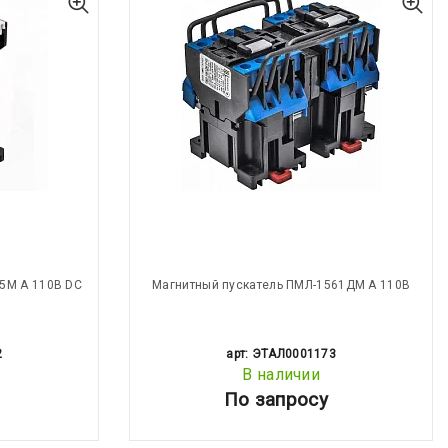
5М А 110В DC
Магнитный пускатель ПМЛ-1561ДМ А 110В
2
арт: ЭТАЛ0001173
В наличии
По запросу