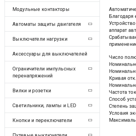
Модульные контакторы
Автоматиче
Благодаря 
Устройство
Автоматы защиты двигателя
аппарат ав
Срабатыван
Выключатели нагрузки
применение
Аксессуары для выключателей
Число пол
Номинально
Ограничители импульсных
Номинальны
перенапряжений
Кривая отк
Номинальна
Вилки и розетки
Частота ток
Способ уст
Светильники, лампы и LED
Степень за
Условия эк
Максимальн
Кнопки и переключатели
Путевые выключатели