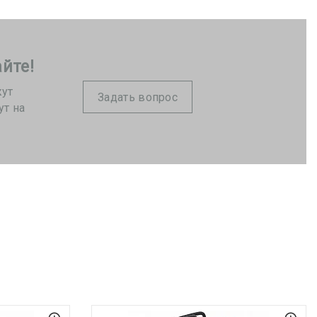
йте!
жут
Задать вопрос
ут на