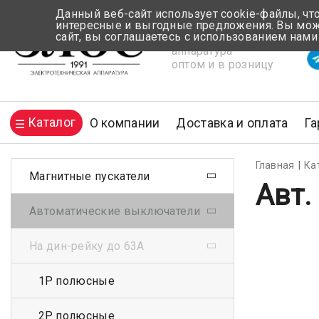
Данный веб-сайт использует cookie-файлы, чт
интересные и выгодные предложения. Вы може
сайт, вы соглашаетесь с использованием нами
Электротехническая
Вр
аппаратура
оптом и в розницу
Каталог
О компании
Доставка и оплата
Га
Главная
Ка
Магнитные пускатели
Авт.
Автоматические выключатели
На дин-рейку до 63А
1Р полюсные
2Р полюсные