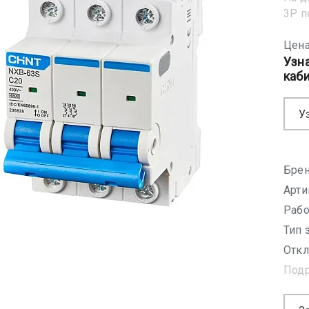
3Р 
Цена
Узн
каб
У
Брен
Арти
Рабо
Тип 
Откл
Под