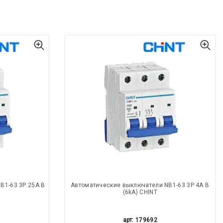
B1-63 3P 25A В
Автоматические выключатели NB1-63 3P 4A В
(6kA) CHINT
арт: 179692