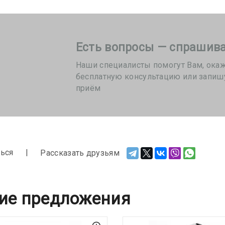
Есть вопросы — спрашива
Наши специалисты помогут Вам, ока
бесплатную консультацию или запиш
приём
ься
Рассказать друзьям
ие предложения