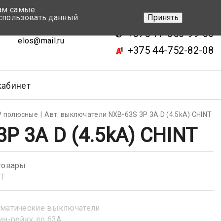
вам самые
+375 17-343-46-70
спользовать данный
Принять
ск, ул.Кижеватова 7, кор.2
+375 17-350-99-56
elos@mail.ru
+375 44-752-82-08
кабинет
Р полюсные
Авт. выключатели NXB-63S 3P 3A D (4.5kA) CHINT
P 3A D (4.5kA) CHINT
товары
NT
матические выключатели
ин-рейку до 63А