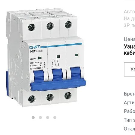
Авто
На д
3Р 
Цена
Узн
каб
У
Брен
Арти
Рабо
Тип 
Откл