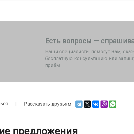
Есть вопросы — спрашива
Наши специалисты помогут Вам, ока
бесплатную консультацию или запиш
приём
ься
Рассказать друзьям
ие предложения