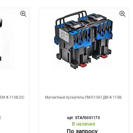
5М А 110В DC
Магнитный пускатель ПМЛ-1561ДМ А 110В
2
арт: ЭТАЛ0001173
В наличии
По запросу