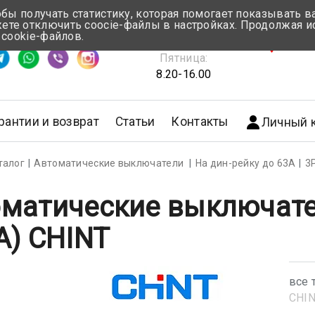
обы получать статистику, которая помогает показывать 
те отключить coocie-файлы в настройках. Продолжая и
Понедельник-Четверг:
 cookie-файлов.
емя ответа ≈ 5 мин
8.30-17.00
г.Мин
Пятница:
8.20-16.00
рантии и возврат
Статьи
Контакты
Личный 
талог
Автоматические выключатели
На дин-рейку до 63А
3
матические выключате
A) CHINT
все 
CHI