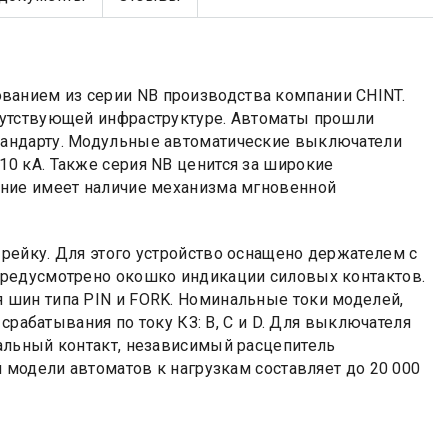
анием из серии NB производства компании CHINT.
путствующей инфраструктуре. Автоматы прошли
андарту. Модульные автоматические выключатели
0 кА. Также серия NB ценится за широкие
ение имеет наличие механизма мгновенной
рейку. Для этого устройство оснащено держателем с
предусмотрено окошко индикации силовых контактов.
шин типа PIN и FORK. Номинальные токи моделей,
срабатывания по току КЗ: B, C и D. Для выключателя
альный контакт, независимый расцепитель
 модели автоматов к нагрузкам составляет до 20 000