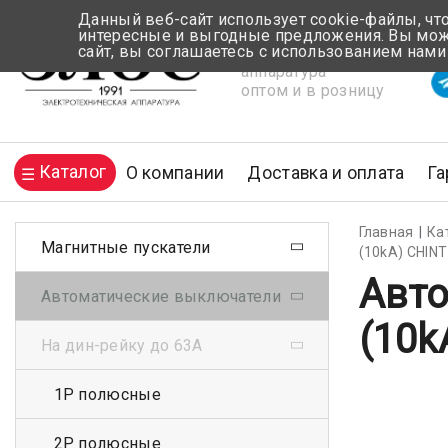
Данный веб-сайт использует cookie-файлы, чт
интересные и выгодные предложения. Вы може
сайт, вы соглашаетесь с использованием нами
Электротехническая
Вр
аппаратура
оптом и в розницу
Каталог
О компании
Доставка и оплата
Га
Главная
Ка
Магнитные пускатели
(10kA) CHINT
Авто
Автоматические выключатели
(10k
На дин-рейку до 63А
1Р полюсные
2Р полюсные