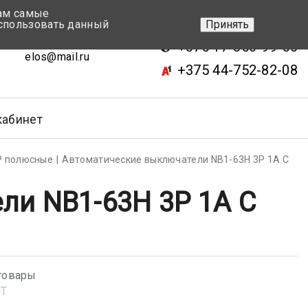
вам самые
+375 17-343-46-70
спользовать данный
Принять
ск, ул.Кижеватова 7, кор.2
+375 17-350-99-56
elos@mail.ru
+375 44-752-82-08
кабинет
Р полюсные
Автоматические выключатели NB1-63H 3P 1A C
ли NB1-63H 3P 1A C
товары
NT