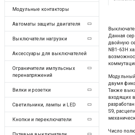
Модульные контакторы
Автоматы защиты двигателя
Выключате
Данная сер
Выключатели нагрузки
двойную се
NB1-63H ха
Аксессуары для выключателей
возможност
коммутаци
Ограничители импульсных
перенапряжений
Модульный 
двумя фикс
Вилки и розетки
Также выкл
входящих в
разработан
Светильники, лампы и LED
S9, расцеп
механическ
Кнопки и переключатели
Число полю
Путевые выключатели