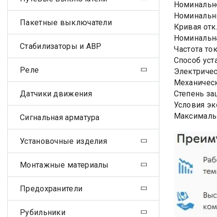
Номинально
Номинальны
Пакетные выключатели
Кривая отк
Номинальна
Стабилизаторы и АВР
Частота ток
Способ уст
Реле
Электричес
Механическ
Датчики движения
Степень за
Условия эк
Максималь
Сигнальная арматура
Установочные изделия
Монтажные материалы
Предохранители
Рубильники