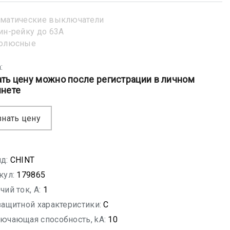
матические выключатели
ин-рейку до 63А
полюсные
:
ать цену можно после регистрации в личном
инете
знать цену
д:
CHINT
кул:
179865
чий ток, A:
1
защитной характеристики:
C
ючающая способность, kA:
10