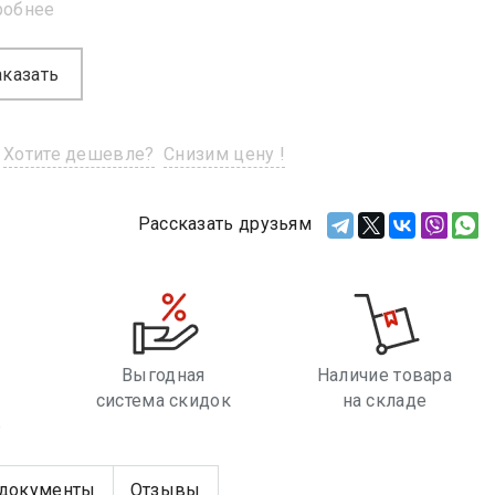
робнее
аказать
Хотите дешевле?
Снизим цену !
Рассказать друзьям
Выгодная
Наличие товара
система скидок
на складе
е
документы
Отзывы