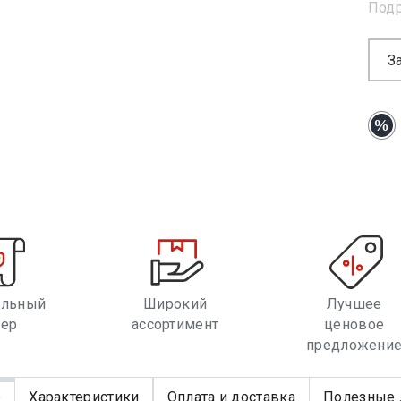
Под
З
альный
Широкий
Лучшее
лер
ассортимент
ценовое
предложени
е
Характеристики
Оплата и доставка
Полезные 