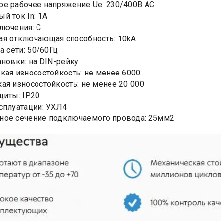
е рабочее напряжение Ue: 230/400В AC
й ток In: 1А
лючения: C
я отключающая способность: 10kA
а сети: 50/60Гц
ановки: на DIN-рейку
кая износостойкость: не менее 6000
ая износостойкость: не менее 20 000
щиты: IP20
сплуатации: УХЛ4
ное сечение подключаемого провода: 25мм2