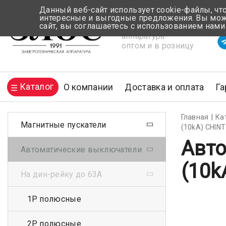
Данный веб-сайт использует cookie-файлы, чт
интересные и выгодные предложения. Вы може
сайт, вы соглашаетесь с использованием нами
Электротехническая
Вр
аппаратура
оптом и в розницу
Каталог
О компании
Доставка и оплата
Га
Главная
Ка
Магнитные пускатели
(10kA) CHINT
Авто
Автоматические выключатели
(10k
На дин-рейку до 63А
1Р полюсные
2Р полюсные