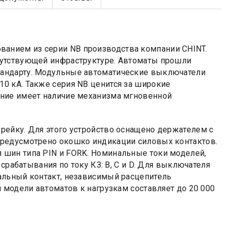
анием из серии NB производства компании CHINT.
путствующей инфраструктуре. Автоматы прошли
андарту. Модульные автоматические выключатели
0 кА. Также серия NB ценится за широкие
ение имеет наличие механизма мгновенной
рейку. Для этого устройство оснащено держателем с
предусмотрено окошко индикации силовых контактов.
шин типа PIN и FORK. Номинальные токи моделей,
срабатывания по току КЗ: B, C и D. Для выключателя
альный контакт, независимый расцепитель
 модели автоматов к нагрузкам составляет до 20 000