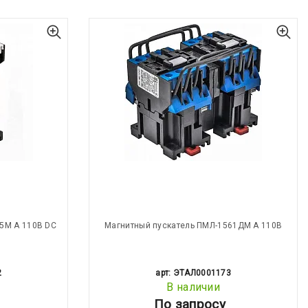
5М А 110В DC
Магнитный пускатель ПМЛ-1561ДМ А 110В
2
арт: ЭТАЛ0001173
В наличии
По запросу