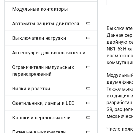
Модульные контакторы
Автоматы защиты двигателя
Выключате
Данная сер
Выключатели нагрузки
двойную се
NB1-63H ха
Аксессуары для выключателей
возможност
коммутаци
Ограничители импульсных
перенапряжений
Модульный 
двумя фикс
Вилки и розетки
Также выкл
входящих в
разработан
Светильники, лампы и LED
S9, расцеп
механическ
Кнопки и переключатели
Число полю
Путевые выключатели