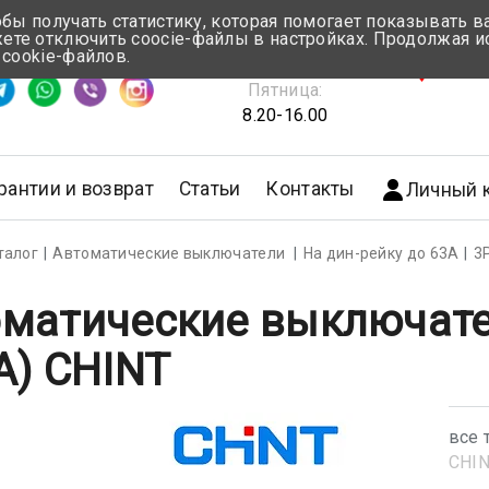
обы получать статистику, которая помогает показывать 
те отключить coocie-файлы в настройках. Продолжая и
Понедельник-Четверг:
 cookie-файлов.
емя ответа ≈ 5 мин
8.30-17.00
г.Мин
Пятница:
8.20-16.00
рантии и возврат
Статьи
Контакты
Личный 
талог
Автоматические выключатели
На дин-рейку до 63А
3
матические выключате
A) CHINT
все 
CHI