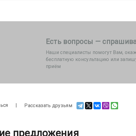
Есть вопросы — спрашива
Наши специалисты помогут Вам, ока
бесплатную консультацию или запиш
приём
ься
Рассказать друзьям
ие предложения