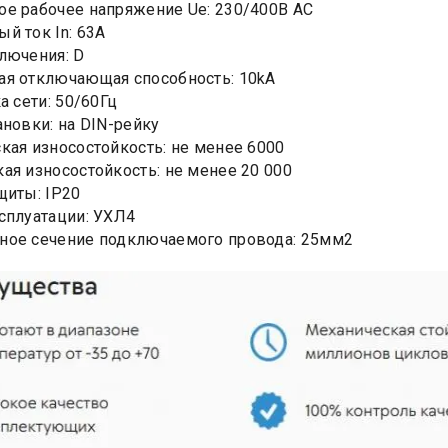
е рабочее напряжение Ue: 230/400В AC
й ток In: 63А
лючения: D
я отключающая способность: 10kA
а сети: 50/60Гц
ановки: на DIN-рейку
кая износостойкость: не менее 6000
ая износостойкость: не менее 20 000
щиты: IP20
сплуатации: УХЛ4
ное сечение подключаемого провода: 25мм2