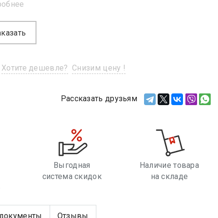
робнее
аказать
Хотите дешевле?
Снизим цену !
Рассказать друзьям
Выгодная
Наличие товара
система скидок
на складе
е
документы
Отзывы