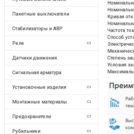
Номинально
Номинальны
Пакетные выключатели
Кривая отк
Номинальна
Стабилизаторы и АВР
Частота ток
Способ уст
Реле
Электричес
Механическ
Датчики движения
Степень за
Условия эк
Максималь
Сигнальная арматура
Установочные изделия
Монтажные материалы
Предохранители
Рубильники