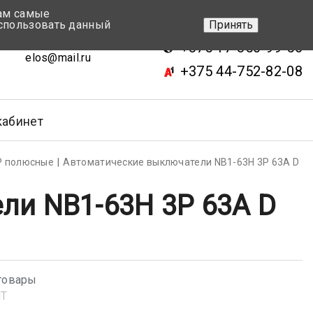
вам самые
+375 17-343-46-70
спользовать данный
Принять
ск, ул.Кижеватова 7, кор.2
+375 17-350-99-56
elos@mail.ru
+375 44-752-82-08
кабинет
Р полюсные
Автоматические выключатели NB1-63H 3P 63A D
ли NB1-63H 3P 63A D
товары
NT