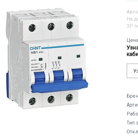
Авто
На д
3Р 
Цена
Узн
каб
У
Брен
Арти
Рабо
Тип 
Откл