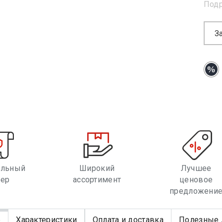
Под
З
альный
Широкий
Лучшее
лер
ассортимент
ценовое
предложени
е
Характеристики
Оплата и доставка
Полезные 