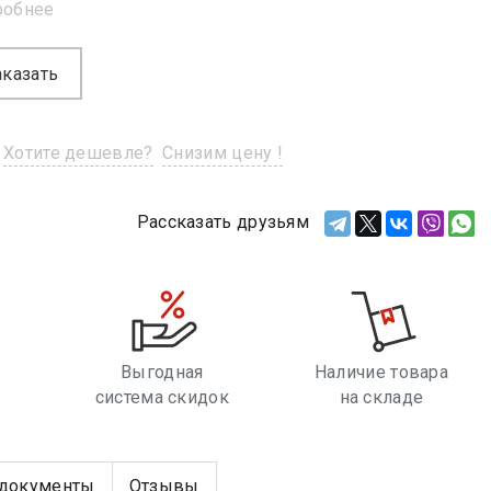
робнее
аказать
Хотите дешевле?
Снизим цену !
Рассказать друзьям
Выгодная
Наличие товара
система скидок
на складе
е
документы
Отзывы