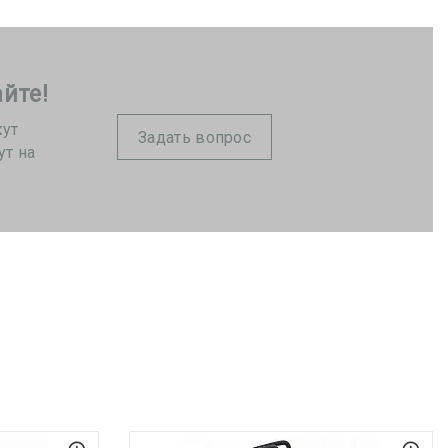
йте!
жут
Задать вопрос
ут на