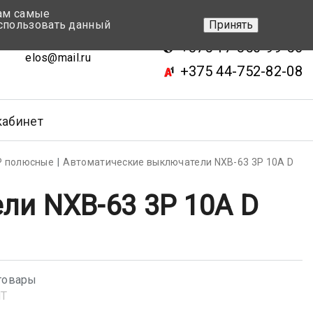
вам самые
+375 17-343-46-70
спользовать данный
Принять
ск, ул.Кижеватова 7, кор.2
+375 17-350-99-56
elos@mail.ru
+375 44-752-82-08
кабинет
Р полюсные
Автоматические выключатели NXB-63 3P 10A D
ли NXB-63 3P 10A D
товары
NT