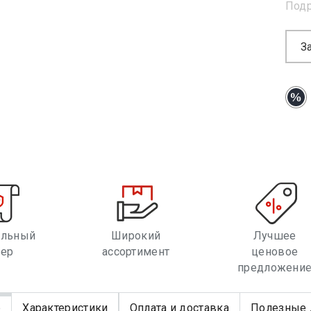
Под
З
альный
Широкий
Лучшее
лер
ассортимент
ценовое
предложени
е
Характеристики
Оплата и доставка
Полезные 