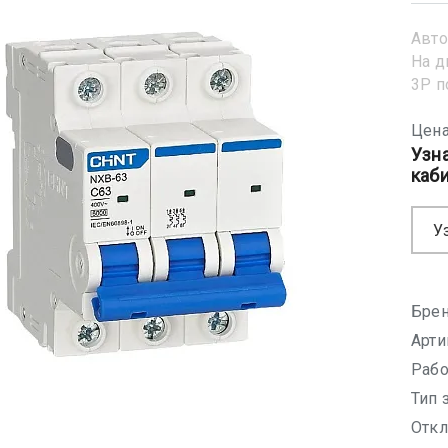
Авто
На д
3Р 
Цена
Узн
каб
У
Брен
Арти
Рабо
Тип 
Откл