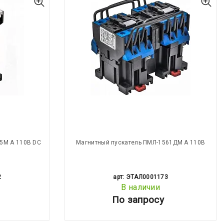
5М А 110В DC
Магнитный пускатель ПМЛ-1561ДМ А 110В
2
арт: ЭТАЛ0001173
В наличии
По запросу