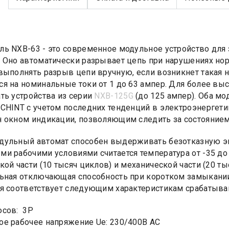
ь NXB-63 - это современное модульное устройство для 
 Оно автоматически разрывает цепь при нарушениях но
выполнять разрыв цепи вручную, если возникнет такая
я на номинальные токи от 1 до 63 ампер. Для более вы
ть устройства из серии
NXB-125G
(до 125 ампер). Оба мо
CHINT с учетом последних тенденций в электроэнергети
 окном индикации, позволяющим следить за состоянием
ульный автомат способен выдерживать безотказную эк
и рабочими условиями считается температура от -35 до +
кой части (10 тысяч циклов) и механической части (20 ты
ьная отключающая способность при коротком замыкании
я соответствует следующим характеристикам срабатывания
юсов: 3Р
е рабочее напряжение Ue: 230/400В AC