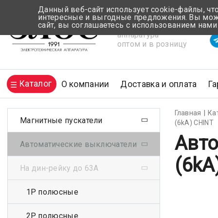
Данный веб-сайт использует cookie-файлы, чт
интересные и выгодные предложения. Вы може
сайт, вы соглашаетесь с использованием нами
Электротехническая
Вр
аппаратура
оптом и в розницу
Каталог
О компании
Доставка и оплата
Га
Главная
Ка
Магнитные пускатели
(6kA) CHINT
Авто
Автоматические выключатели
(6kA
На дин-рейку до 63А
1Р полюсные
2Р полюсные