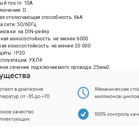
й ток In: 10А
лючения: D
я отключающая способность: 6kA
а сети: 50/60Гц
ановки: на DIN-рейку
кая износостойкость: не менее 6000
ая износостойкость: не менее 20 000
щиты: IP20
сплуатации: УХЛ4
ное сечение подключаемого провода: 25мм2