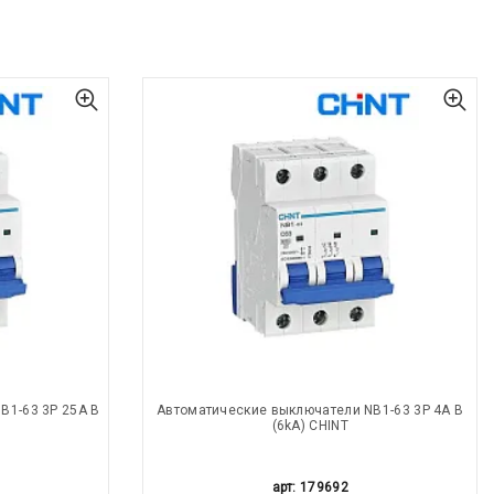
B1-63 3P 25A В
Автоматические выключатели NB1-63 3P 4A В
(6kA) CHINT
арт: 179692