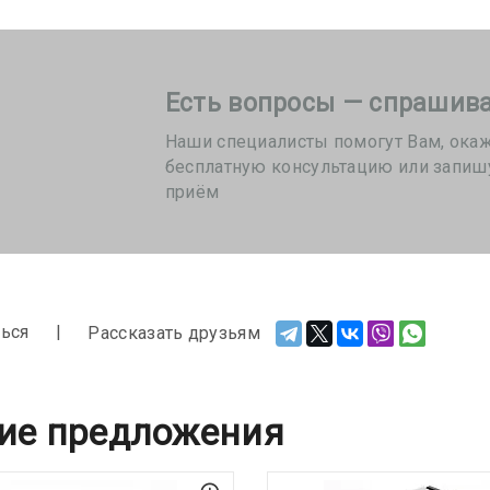
Есть вопросы — спрашива
Наши специалисты помогут Вам, ока
бесплатную консультацию или запиш
приём
ься
Рассказать друзьям
ие предложения