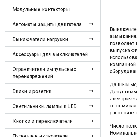
Модульные контакторы
Автоматы защиты двигателя
Выключател
замыкания.
Выключатели нагрузки
позволяет 
выпускаютс
Аксессуары для выключателей
использова
компанией 
Ограничители импульсных
оборудован
перенапряжений
Данный мод
Вилки и розетки
Допустимым
электричес
то номинал
Светильники, лампы и LED
расцепител
Кнопки и переключатели
Число пол
Номинально
Путевые выключатели