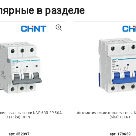
лярные в разделе
кие выключатели NBP-63R 3P 50A
Автоматические выключатели N
С (15kA) CHINT
(6kA) CHINT
арт: 352397
арт: 179689