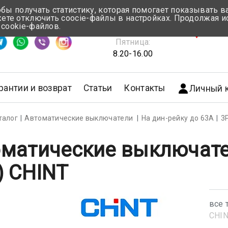
обы получать статистику, которая помогает показывать 
те отключить coocie-файлы в настройках. Продолжая и
Понедельник-Четверг:
 cookie-файлов.
емя ответа ≈ 5 мин
8.30-17.00
г.Мин
Пятница:
8.20-16.00
рантии и возврат
Статьи
Контакты
Личный 
талог
Автоматические выключатели
На дин-рейку до 63А
3
матические выключате
) CHINT
все 
CHI