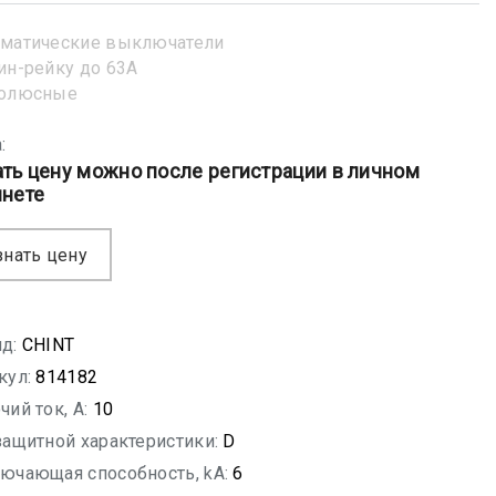
матические выключатели
ин-рейку до 63А
полюсные
:
ать цену можно после регистрации в личном
инете
знать цену
д:
CHINT
кул:
814182
чий ток, A:
10
защитной характеристики:
D
ючающая способность, kA:
6