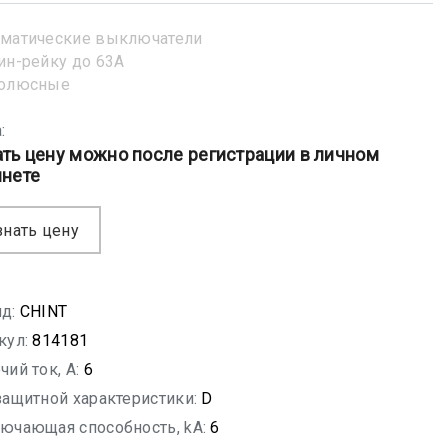
матические выключатели
ин-рейку до 63А
полюсные
:
ать цену можно после регистрации в личном
инете
знать цену
д:
CHINT
кул:
814181
чий ток, A:
6
защитной характеристики:
D
ючающая способность, kA:
6