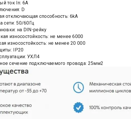
й ток In: 6А
лючения: D
я отключающая способность: 6kA
а сети: 50/60Гц
ановки: на DIN-рейку
кая износостойкость: не менее 6000
ая износостойкость: не менее 20 000
щиты: IP20
сплуатации: УХЛ4
ное сечение подключаемого провода: 25мм2