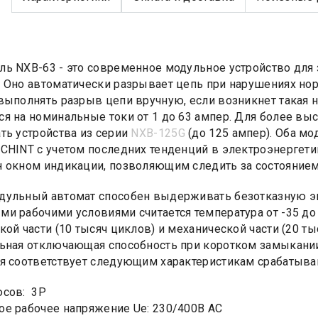
ь NXB-63 - это современное модульное устройство для 
 Оно автоматически разрывает цепь при нарушениях но
выполнять разрыв цепи вручную, если возникнет такая
я на номинальные токи от 1 до 63 ампер. Для более вы
ть устройства из серии
NXB-125G
(до 125 ампер). Оба мо
CHINT с учетом последних тенденций в электроэнергети
 окном индикации, позволяющим следить за состоянием
ульный автомат способен выдерживать безотказную эк
и рабочими условиями считается температура от -35 до +
кой части (10 тысяч циклов) и механической части (20 ты
ьная отключающая способность при коротком замыкании
я соответствует следующим характеристикам срабатывания
юсов: 3Р
е рабочее напряжение Ue: 230/400В AC