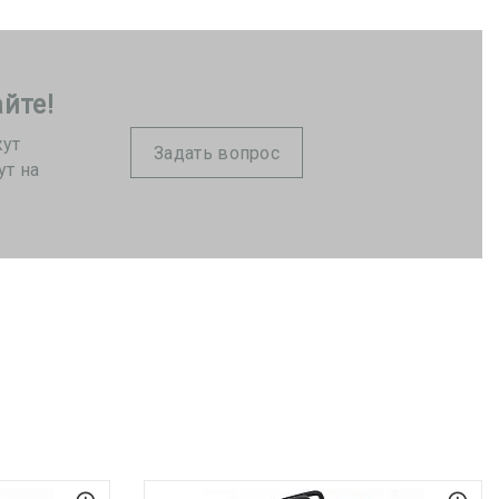
йте!
жут
Задать вопрос
ут на