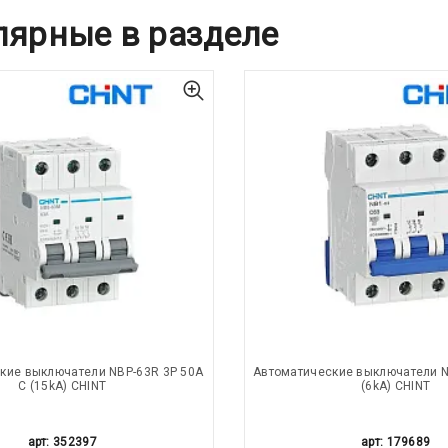
лярные в разделе
кие выключатели NBP-63R 3P 50A
Автоматические выключатели N
С (15kA) CHINT
(6kA) CHINT
арт: 352397
арт: 179689