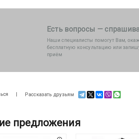
Есть вопросы — спрашива
Наши специалисты помогут Вам, ока
бесплатную консультацию или запиш
приём
ься
Рассказать друзьям
ие предложения