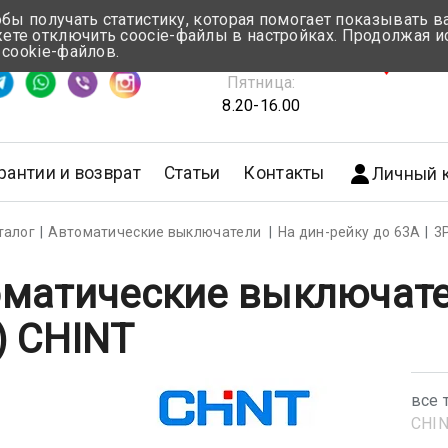
обы получать статистику, которая помогает показывать 
те отключить coocie-файлы в настройках. Продолжая и
Понедельник-Четверг:
 cookie-файлов.
емя ответа ≈ 5 мин
8.30-17.00
г.Мин
Пятница:
8.20-16.00
рантии и возврат
Статьи
Контакты
Личный 
талог
Автоматические выключатели
На дин-рейку до 63А
3
матические выключате
) CHINT
все 
CHI