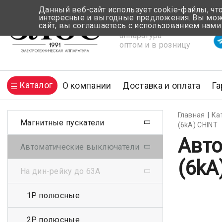
Данный веб-сайт использует cookie-файлы, чт
интересные и выгодные предложения. Вы може
сайт, вы соглашаетесь с использованием нами
Электротехническая
Вр
аппаратура
оптом и в розницу
Каталог
О компании
Доставка и оплата
Га
Главная
Ка
Магнитные пускатели
(6kA) CHINT
Авто
Автоматические выключатели
(6kA
На дин-рейку до 63А
1Р полюсные
2Р полюсные