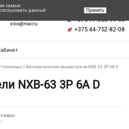
вам самые
+375 17-343-46-70
спользовать данный
Принять
ск, ул.Кижеватова 7, кор.2
+375 17-350-99-56
elos@mail.ru
+375 44-752-82-08
кабинет
Р полюсные
Автоматические выключатели NXB-63 3P 6A D
ли NXB-63 3P 6A D
товары
NT