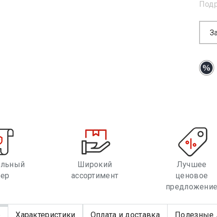
Под
З
альный
Широкий
Лучшее
лер
ассортимент
ценовое
предложени
е
Характеристики
Оплата и доставка
Полезные 