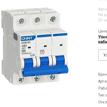
Авто
На д
3Р 
Цена
Узн
каб
У
Брен
Арти
Рабо
Тип 
Откл