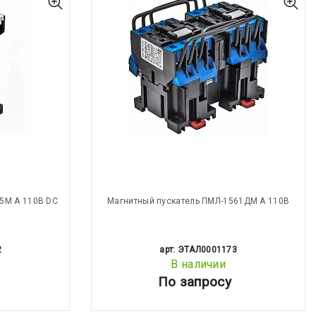
5М А 110В DC
Магнитный пускатель ПМЛ-1561ДМ А 110В
2
арт: ЭТАЛ0001173
В наличии
По запросу