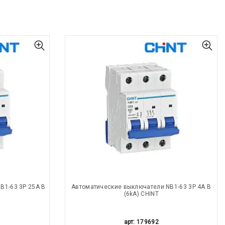
B1-63 3P 25A В
Автоматические выключатели NB1-63 3P 4A В
(6kA) CHINT
арт: 179692