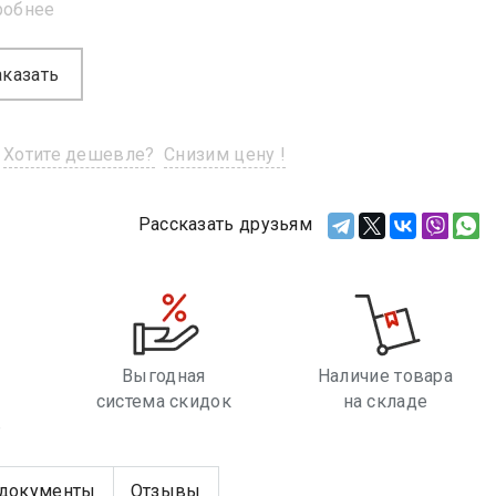
робнее
аказать
Хотите дешевле?
Снизим цену !
Рассказать друзьям
Выгодная
Наличие товара
система скидок
на складе
е
документы
Отзывы