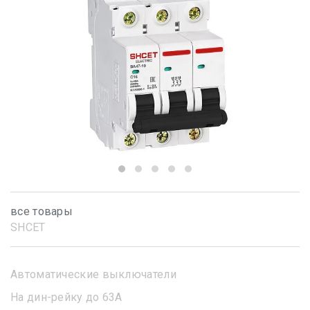
все товары
SHСET
Автоматические выключатели
На дин-рейку до 63А