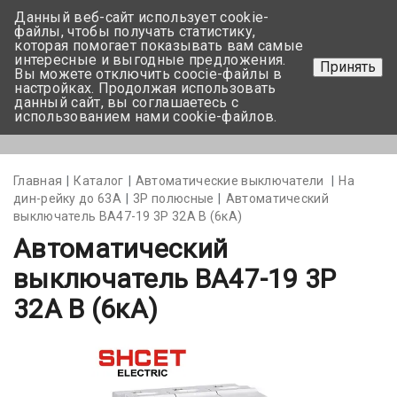
Данный веб-сайт использует cookie-
+375 17-350-99-56
файлы, чтобы получать статистику,
которая помогает показывать вам самые
+375 44-752-82-08
интересные и выгодные предложения.
Принять
Вы можете отключить coocie-файлы в
Задать вопрос
настройках. Продолжая использовать
данный сайт, вы соглашаетесь с
использованием нами cookie-файлов.
Меню
Главная
Каталог
Автоматические выключатели
На
дин-рейку до 63А
3Р полюсные
Автоматический
выключатель BA47-19 3P 32А В (6кА)
Автоматический
выключатель BA47-19 3P
32А В (6кА)