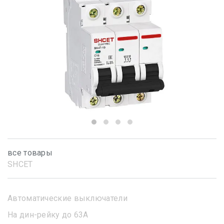
все товары
SHСET
Автоматические выключатели
На дин-рейку до 63А