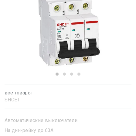
все товары
SHСET
Автоматические выключатели
На дин-рейку до 63А