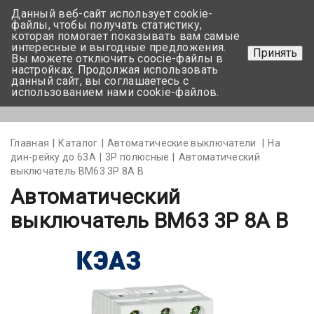
Данный веб-сайт использует cookie-
+375 17-350-99-56
файлы, чтобы получать статистику,
которая помогает показывать вам самые
+375 44-752-82-08
интересные и выгодные предложения.
Принять
Вы можете отключить coocie-файлы в
Задать вопрос
настройках. Продолжая использовать
данный сайт, вы соглашаетесь с
использованием нами cookie-файлов.
Меню
Главная
Каталог
Автоматические выключатели
На
дин-рейку до 63А
3Р полюсные
Автоматический
выключатель BM63 3P 8А B
Автоматический
выключатель BM63 3P 8А B