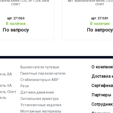
чатели NM8N-125C 4Р 125А 36кА
Авт. выключатели NM8N-125S
CHINT
CHINT
арт: 271560
арт: 271581
В наличии
В наличии
По запросу
По запросу
О компани
Выключатели путевые
Пакетные переключатели
ель ВА
Доставка 
Стабилизаторы и АВР
Cертифик
ель 6А
Реле
ель Chint
Датчики движения
Партнеры
тель
Сигнальная арматура
Сотрудник
Установочные изделия
Монтажные материалы