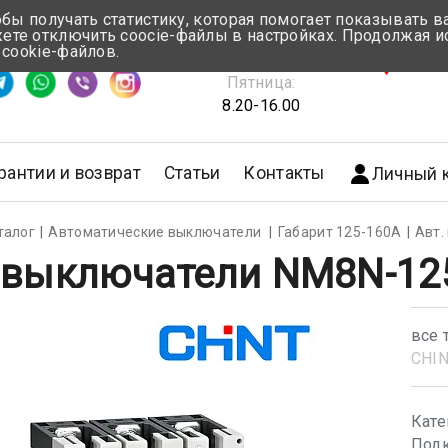
обы получать статистику, которая помогает показывать 
те отключить coocie-файлы в настройках. Продолжая и
Понедельник-Четверг:
 cookie-файлов.
емя ответа ≈ 5 мин
8.30-17.00
г.Мин
Пятница:
8.20-16.00
рантии и возврат
Статьи
Контакты
Личный 
талог
Автоматические выключатели
Габарит 125-160А
Авт.
 выключатели NM8N-125
все 
CHI
Кате
Подк