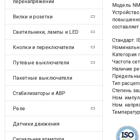
перенапряжений
Модель NM
Устройство
Вилки и розетки
повышенно
составляет
Светильники, лампы и LED
Стандарт: 
Кнопки и переключатели
Номинальны
Категория 
Частота сет
Путевые выключатели
Наличие ре
Предельный
Пакетные выключатели
Тип расцеп
Степень за
Стабилизаторы и АВР
Ном. импул
Ном. напря
Реле
Температур
Датчики движения
Сигнальная арматура