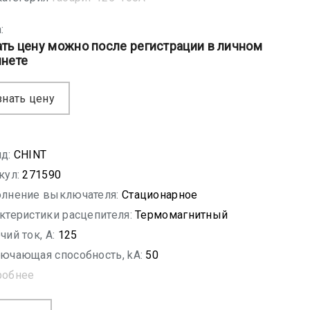
:
ать цену можно после регистрации в личном
инете
знать цену
д:
CHINT
кул:
271590
лнение выключателя:
Стационарное
ктеристики расцепителя:
Термомагнитный
чий ток, A:
125
ючающая способность, kA:
50
робнее