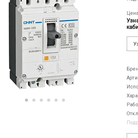
Цена
Узн
каб
У
Брен
Арти
Испо
Хара
Рабо
Откл
Под