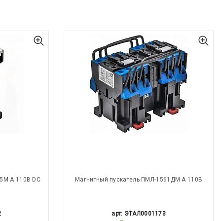
5М А 110В DC
Магнитный пускатель ПМЛ-1561ДМ А 110В
2
арт: ЭТАЛ0001173