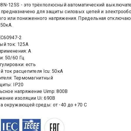
8N-125S - это трёхполюсный автоматический выключат
 предназначено для защиты силовых цепей и электрообо
го или пониженного напряжения. Предельная отключаю
 50кА.
IEC60947-2
й ток: 125А
применения: А
и: 50/60 Гц
гулировки: есть
 ток расцепителя Icu: 50кА
ителя: Термомагнитный
щиты: IP20
ьсное напряжение Uimp: 800В
жение изоляции Ui: 690В
а окружающей среды: от -40 до +70 С