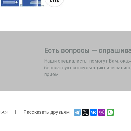
Есть вопросы — спрашива
Наши специалисты помогут Вам, ока
бесплатную консультацию или запиш
приём
ься
Рассказать друзьям