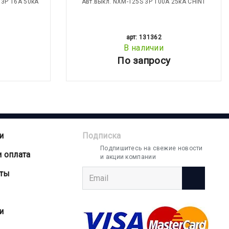
 3Р 16А 50кА
Aвт.выкл. NXM-125S 3Р 100A 25кА CHINT
арт: 131362
В наличии
По запросу
и
Подписка
Подпишитесь на свежие новости
и оплата
и акции компании
аты
и