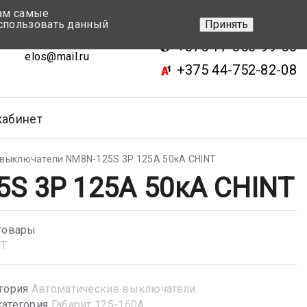
вам самые
+375 17-343-46-70
спользовать данный
Принять
ск, ул.Кижеватова 7, кор.2
+375 17-350-99-56
elos@mail.ru
+375 44-752-82-08
кабинет
 выключатели NM8N-125S 3Р 125А 50кА CHINT
S 3Р 125А 50кА CHINT
товары
NT
гория
Автоматические выключатели
атегория
Габарит 125-160А