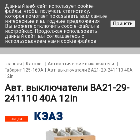
Данный веб-сайт использует cookie-
+375 17-350-99-56
файлы, чтобы получать статистику,
которая помогает показывать вам самые
+375 44-752-82-08
интересные и выгодные предложения.
Принять
Вы можете отключить coocie-файлы в
Задать вопрос
настройках. Продолжая использовать
данный сайт, вы соглашаетесь с
использованием нами cookie-файлов.
Меню
Главная
Каталог
Автоматические выключатели
Габарит 125-160А
Авт. выключатели ВА21-29-241110 40А
12In
Авт. выключатели ВА21-29-
241110 40А 12In
акция