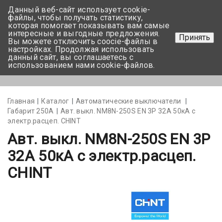
Данный веб-сайт использует cookie-
+375 17-350-99-56
файлы, чтобы получать статистику,
которая помогает показывать вам самые
+375 44-752-82-08
интересные и выгодные предложения.
Принять
Вы можете отключить coocie-файлы в
Задать вопрос
настройках. Продолжая использовать
данный сайт, вы соглашаетесь с
использованием нами cookie-файлов.
Меню
Главная
Каталог
Автоматические выключатели
Габарит 250А
Авт. выкл. NM8N-250S EN 3Р 32А 50кА с
электр.расцеп. CHINT
Авт. выкл. NM8N-250S EN 3Р
32А 50кА с электр.расцеп.
CHINT