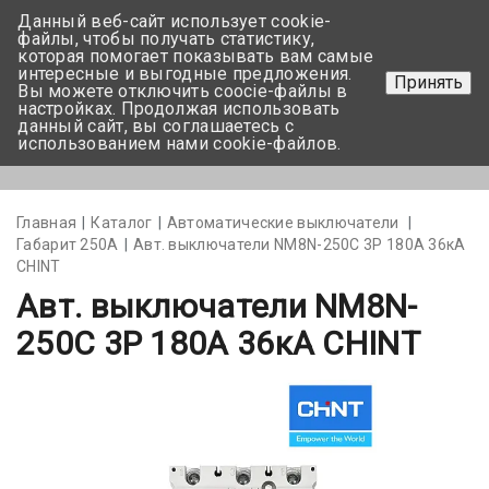
Данный веб-сайт использует cookie-
+375 17-350-99-56
файлы, чтобы получать статистику,
которая помогает показывать вам самые
+375 44-752-82-08
интересные и выгодные предложения.
Принять
Вы можете отключить coocie-файлы в
Задать вопрос
настройках. Продолжая использовать
данный сайт, вы соглашаетесь с
использованием нами cookie-файлов.
Меню
Главная
Каталог
Автоматические выключатели
Габарит 250А
Авт. выключатели NM8N-250C 3Р 180А 36кА
CHINT
Авт. выключатели NM8N-
250C 3Р 180А 36кА CHINT