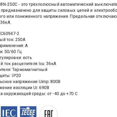
8N-250С - это трёхполюсный автоматический выключат
 предназначено для защиты силовых цепей и электрообо
го или пониженного напряжения. Предельная отключаю
 36кА.
IEC60947-2
й ток: 250А
применения: А
и: 50/60 Гц
гулировки: есть
 ток расцепителя Icu: 36кА
ителя: Термомагнитный
щиты: IP20
ьсное напряжение Uimp: 800В
жение изоляции Ui: 690В
а окружающей среды: от -40 до +70 С