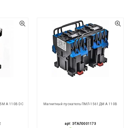
5М А 110В DC
Магнитный пускатель ПМЛ-1561ДМ А 110В
2
арт: ЭТАЛ0001173