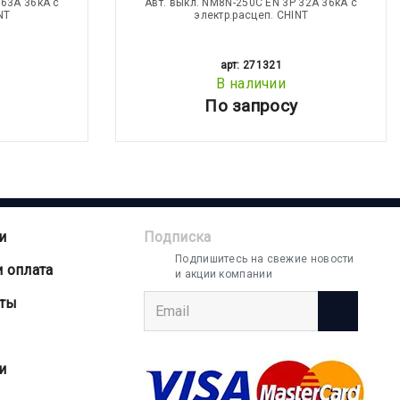
 63А 36кА с
Авт. выкл. NM8N-250C EN 3Р 32А 36кА с
NT
электр.расцеп. CHINT
арт: 271321
В наличии
По запросу
и
Подписка
Подпишитесь на свежие новости
и оплата
и акции компании
аты
и