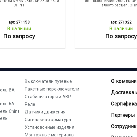
чатели NM8N-250C 4Р 250А 36кА
Авт. выкл. NM8N-250C EN 3Р
CHINT
электр.расцеп. CHI
арт: 271158
арт: 271322
В наличии
В наличии
По запросу
По запросу
О компани
Выключатели путевые
Пакетные переключатели
ель ВА
Доставка 
Стабилизаторы и АВР
Cертифик
ель 6А
Реле
ель Chint
Датчики движения
Партнеры
тель
Сигнальная арматура
Сотрудник
Установочные изделия
Монтажные материалы