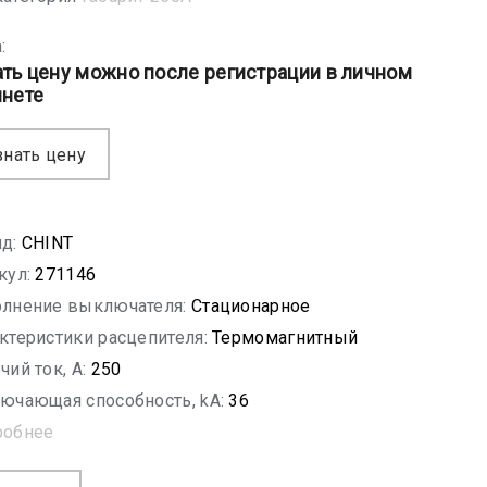
:
ать цену можно после регистрации в личном
инете
знать цену
д:
CHINT
кул:
271146
лнение выключателя:
Стационарное
ктеристики расцепителя:
Термомагнитный
чий ток, A:
250
ючающая способность, kA:
36
робнее