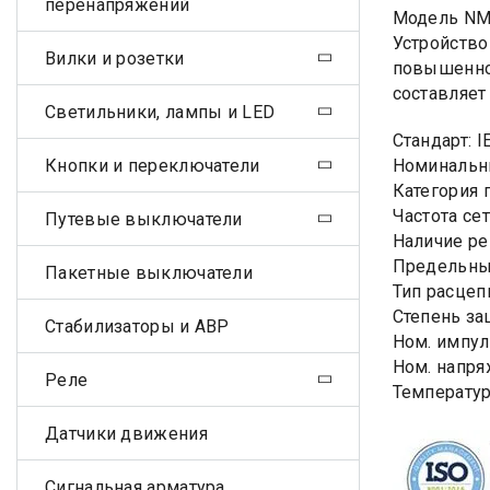
перенапряжений
Модель NM
Устройство
Вилки и розетки
повышенно
составляет
Светильники, лампы и LED
Стандарт: 
Кнопки и переключатели
Номинальны
Категория 
Частота сет
Путевые выключатели
Наличие ре
Предельный
Пакетные выключатели
Тип расцеп
Степень за
Стабилизаторы и АВР
Ном. импул
Ном. напря
Реле
Температур
Датчики движения
Сигнальная арматура