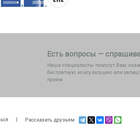
Есть вопросы — спрашива
Наши специалисты помогут Вам, ока
бесплатную консультацию или запиш
приём
ься
Рассказать друзьям