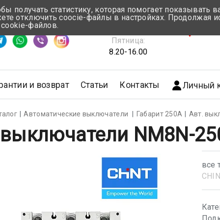
обы получать статистику, которая помогает показывать 
те отключить coocie-файлы в настройках. Продолжая и
Понедельник-Четверг:
 cookie-файлов.
емя ответа ≈ 5 мин
8.30-17.00
г.Мин
Пятница:
8.20-16.00
рантии и возврат
Статьи
Контакты
Личный 
талог
Автоматические выключатели
Габарит 250А
Авт. вык
 выключатели NM8N-250
все 
CHI
Кате
Подк