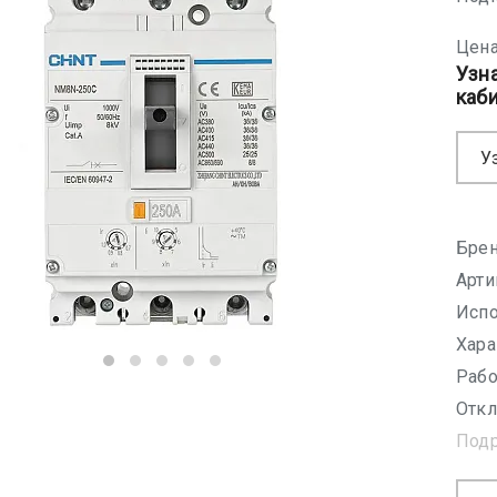
Цена
Узн
каб
У
Брен
Арти
Испо
Хара
Рабо
Откл
Под