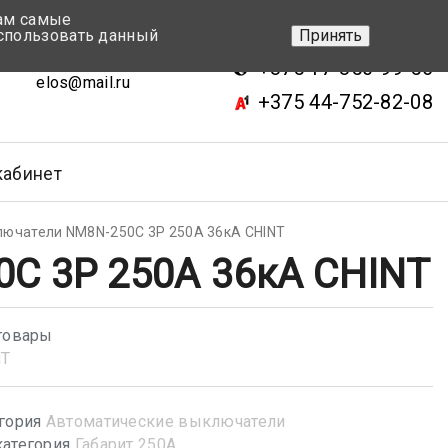
вам самые
+375 17-343-46-70
спользовать данный
Принять
ск, ул.Кижеватова 7, кор.2
+375 17-350-99-56
elos@mail.ru
+375 44-752-82-08
кабинет
лючатели NM8N-250C 3Р 250А 36кА CHINT
C 3Р 250А 36кА CHINT
товары
NT
гория
Автоматические выключатели
атегория
Габарит 250А