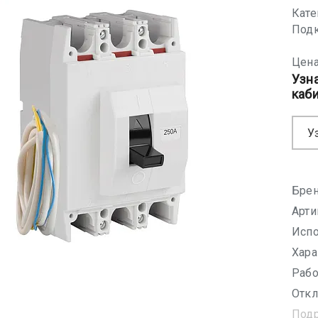
Кате
Подк
Цена
Узн
каб
У
Брен
Арти
Испо
Хара
Рабо
Откл
Под