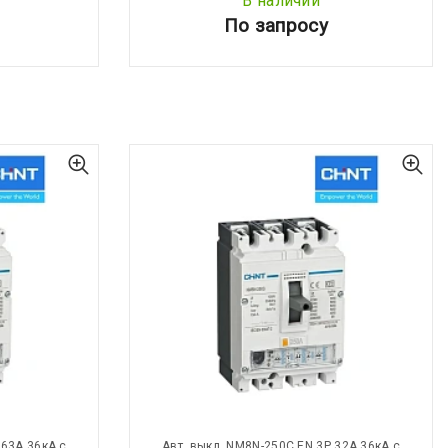
В наличии
По запросу
 63А 36кА с
Авт. выкл. NM8N-250C EN 3Р 32А 36кА с