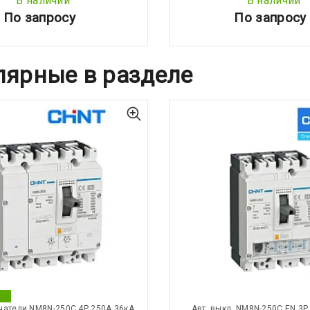
В наличии
В наличии
По запросу
По запросу
лярные в разделе
чатели NM8N-250C 4Р 250А 36кА
Авт. выкл. NM8N-250C EN 3Р