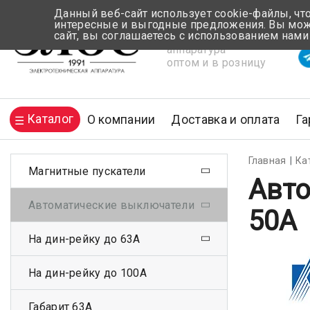
Данный веб-сайт использует cookie-файлы, чт
интересные и выгодные предложения. Вы може
сайт, вы соглашаетесь с использованием нами
Электротехническая
Вр
аппаратура
оптом и в розницу
Каталог
О компании
Доставка и оплата
Га
Главная
Ка
Магнитные пускатели
Авто
Автоматические выключатели
50А
На дин-рейку до 63А
На дин-рейку до 100А
Габарит 63А