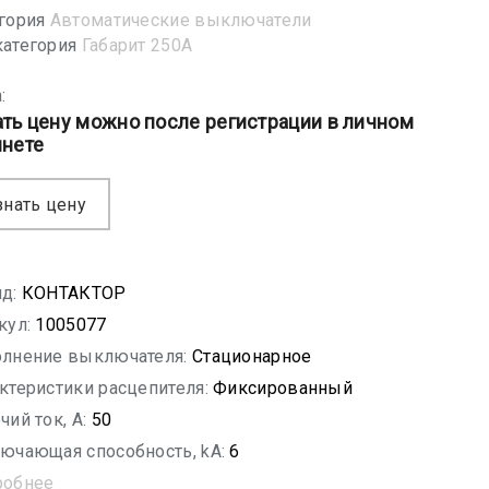
гория
Автоматические выключатели
атегория
Габарит 250А
:
ать цену можно после регистрации в личном
инете
знать цену
д:
КОНТАКТОР
кул:
1005077
лнение выключателя:
Стационарное
ктеристики расцепителя:
Фиксированный
чий ток, A:
50
ючающая способность, kA:
6
робнее