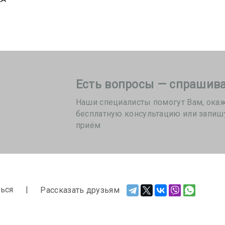
Есть вопросы — спрашива
Наши специалисты помогут Вам, ока
бесплатную консультацию или запиш
приём
ься
Рассказать друзьям