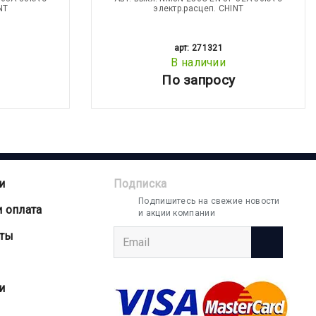
NT
электр.расцеп. CHINT
арт: 271321
В наличии
По запросу
и
Подписка
Подпишитесь на свежие новости
и оплата
и акции компании
аты
и