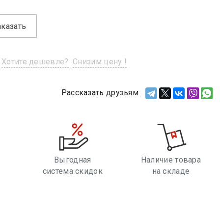
аказать
Хотите дешевле?
Снизим цену !
Рассказать друзьям
Выгодная
Наличие товара
система скидок
на складе
е