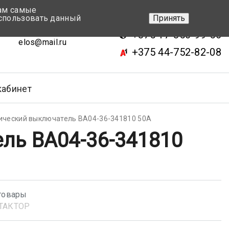
вам самые
+375 17-343-46-70
спользовать данный
Принять
ск, ул.Кижеватова 7, кор.2
+375 17-350-99-56
elos@mail.ru
+375 44-752-82-08
кабинет
ический выключатель ВА04-36-341810 50А
ль ВА04-36-341810
товары
ТАКТОР