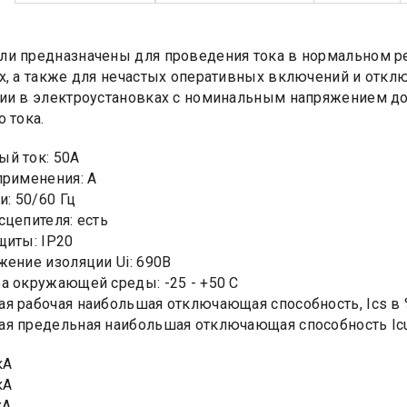
и предназначены для проведения тока в нормальном ре
х, а также для нечастых оперативных включений и откл
ии в электроустановках с номинальным напряжением до 6
 тока.
й ток: 50А
применения: А
и: 50/60 Гц
сцепителя: есть
щиты: IP20
жение изоляции Ui: 690В
а окружающей среды: -25 - +50 С
я рабочая наибольшая отключающая способность, Ics в %
я предельная наибольшая отключающая способность Icu,
кА
кА
кА