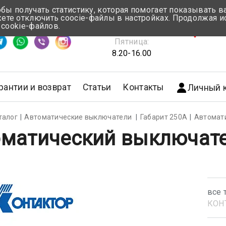
обы получать статистику, которая помогает показывать 
те отключить coocie-файлы в настройках. Продолжая и
Понедельник-Четверг:
 cookie-файлов.
емя ответа ≈ 5 мин
8.30-17.00
г.Мин
Пятница:
8.20-16.00
рантии и возврат
Статьи
Контакты
Личный 
талог
Автоматические выключатели
Габарит 250А
Автомат
матический выключате
все 
КОН