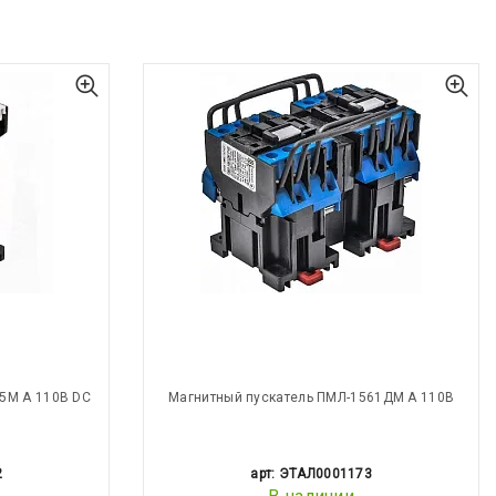
5М А 110В DC
Магнитный пускатель ПМЛ-1561ДМ А 110В
2
арт: ЭТАЛ0001173