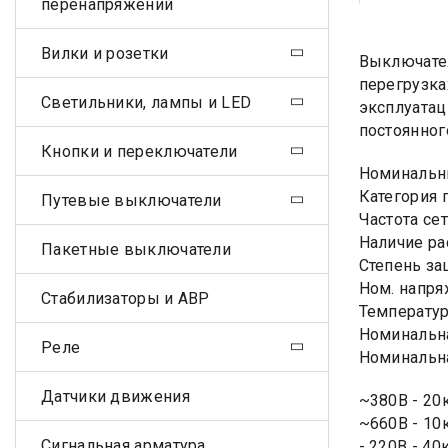
перенапряжений
Вилки и розетки
Выключател
перегрузка
Светильники, лампы и LED
эксплуатац
постоянного
Кнопки и переключатели
Номинальны
Категория 
Путевые выключатели
Частота сет
Наличие ра
Пакетные выключатели
Степень за
Ном. напря
Стабилизаторы и АВР
Температур
Номинальна
Реле
Номинальна
Датчики движения
~380В - 20
~660В - 10
Сигнальная арматура
- 220В - 40