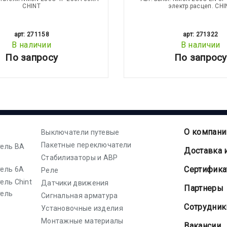
CHINT
электр.расцеп. CHI
арт: 271158
арт: 271322
В наличии
В наличии
По запросу
По запросу
О компани
Выключатели путевые
Пакетные переключатели
ель ВА
Доставка 
Стабилизаторы и АВР
Cертифик
ель 6А
Реле
ель Chint
Датчики движения
Партнеры
тель
Сигнальная арматура
Сотрудник
Установочные изделия
Монтажные материалы
Вакансии