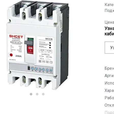
Кате
Подк
Цена
Узн
каб
У
Брен
Арти
Испо
Хара
Рабо
Откл
Под