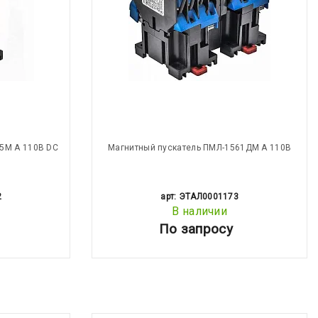
5М А 110В DC
Магнитный пускатель ПМЛ-1561ДМ А 110В
2
арт: ЭТАЛ0001173
В наличии
По запросу