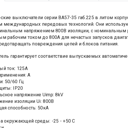
ские выключатели серии ВА57-35 габ.225 в литом корпус
 международных передовых технологий. Они использую
минальным напряжением 800В изоляции, с номинальным 
м рабочим током до 800А для нечастых запусков двигат
редотвращать повреждения цепей и блоков питания.
ель гарантирует соответствие выпускаемых автоматиче
й ток: 125А
применения: А
и: 50/60 Гц
щиты: IP20
ьсное напряжение Uimp: 8kV
жение изоляции Ui: 800В
ая способность: 50кА
а окружающей среды: -25 - +50 С
ки