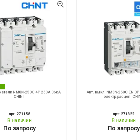
чатели NM8N-250C 4Р 250А 36кА
Авт. выкл. NM8N-250C EN 3Р
CHINT
электр.расцеп. CHI
арт: 271158
арт: 271322
В наличии
В наличии
По запросу
По запросу