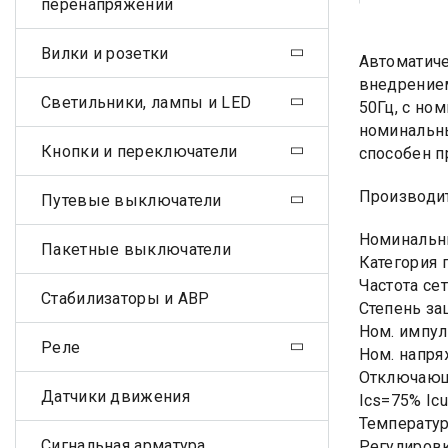
перенапряжений
Вилки и розетки
Автоматиче
внедрением
Светильники, лампы и LED
50Гц, с но
номинальны
Кнопки и переключатели
способен п
Производит
Путевые выключатели
Номинальны
Пакетные выключатели
Категория 
Частота сет
Стабилизаторы и АВР
Степень за
Ном. импул
Реле
Ном. напря
Отключающ
Датчики движения
Ics=75% Icu
Температур
Сигнальная арматура
Регулиров