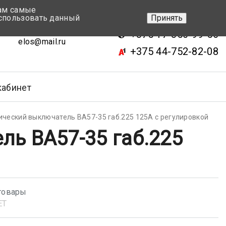
вам самые
+375 17-343-46-70
спользовать данный
Принять
ск, ул.Кижеватова 7, кор.2
+375 17-350-99-56
elos@mail.ru
+375 44-752-82-08
кабинет
ческий выключатель ВА57-35 габ.225 125А с регулировкой
ь ВА57-35 габ.225
товары
ET