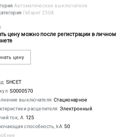
гория
Автоматические выключатели
атегория
Габарит 250А
:
ать цену можно после регистрации в личном
инете
знать цену
д:
SHСET
кул:
S0000570
лнение выключателя:
Стационарное
ктеристики расцепителя:
Электронный
чий ток, A:
125
ючающая способность, kA:
50
робнее