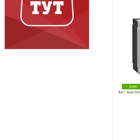
new
Авт. выклю