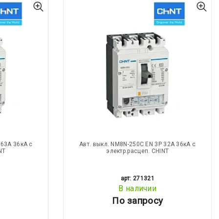
 63А 36кА с
Авт. выкл. NM8N-250C EN 3Р 32А 36кА с
NT
электр.расцеп. CHINT
арт: 271321
В наличии
По запросу