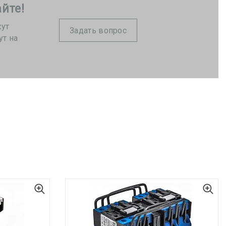
йте!
жут
Задать вопрос
ут на