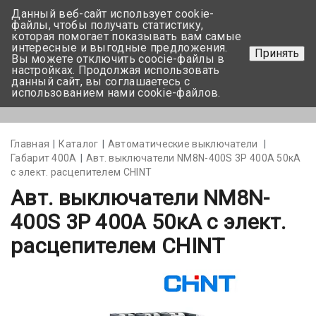
Данный веб-сайт использует cookie-
+375 17-350-99-56
файлы, чтобы получать статистику,
которая помогает показывать вам самые
+375 44-752-82-08
интересные и выгодные предложения.
Принять
Вы можете отключить coocie-файлы в
Задать вопрос
настройках. Продолжая использовать
данный сайт, вы соглашаетесь с
использованием нами cookie-файлов.
Меню
Главная
Каталог
Автоматические выключатели
Габарит 400А
Авт. выключатели NM8N-400S 3Р 400А 50кА
с элект. расцепителем CHINT
Авт. выключатели NM8N-
400S 3Р 400А 50кА с элект.
расцепителем CHINT