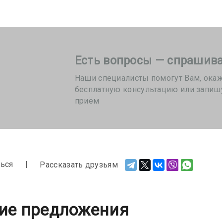
Есть вопросы — спрашива
Наши специалисты помогут Вам, ока
бесплатную консультацию или запиш
приём
ься
Рассказать друзьям
ие предложения