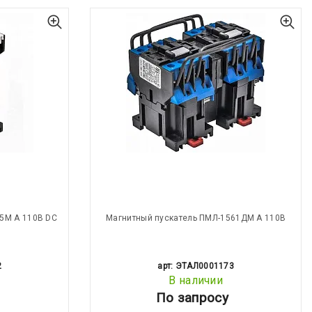
5М А 110В DC
Магнитный пускатель ПМЛ-1561ДМ А 110В
2
арт: ЭТАЛ0001173
В наличии
По запросу