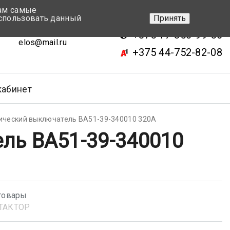
вам самые
+375 17-343-46-70
спользовать данный
Принять
ск, ул.Кижеватова 7, кор.2
+375 17-350-99-56
elos@mail.ru
+375 44-752-82-08
кабинет
ический выключатель ВА51-39-340010 320А
ль ВА51-39-340010
товары
ТАКТОР