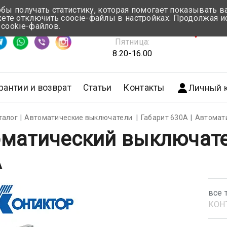
обы получать статистику, которая помогает показывать 
те отключить coocie-файлы в настройках. Продолжая и
Понедельник-Четверг:
 cookie-файлов.
емя ответа ≈ 5 мин
8.30-17.00
г.Мин
Пятница:
8.20-16.00
рантии и возврат
Статьи
Контакты
Личный 
талог
Автоматические выключатели
Габарит 630А
Автомат
матический выключате
А
все 
КОН