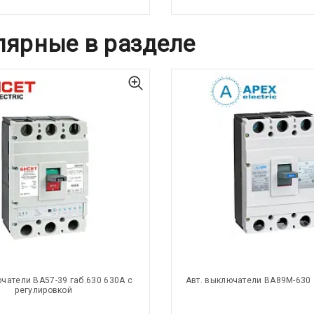
лярные в разделе
ючатели ВА57-39 габ.630 630А с
Авт. выключатели ВА89М-630 
регулировкой