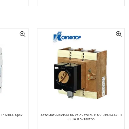
3Р 630А Apex
Автоматический выключатель ВА51-39-344730
630А Контактор