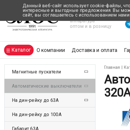
Данный веб-сайт использует cookie-файлы, чт
интересные и выгодные предложения. Вы може
сайт, вы соглашаетесь с использованием нами
Электротехническая
Вр
аппаратура
оптом и в розницу
Каталог
О компании
Доставка и оплата
Га
Главная
Ка
Магнитные пускатели
Авто
Автоматические выключатели
320
На дин-рейку до 63А
На дин-рейку до 100А
Габарит 63А