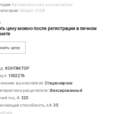
гория
Автоматические выключатели
атегория
Габарит 630А
:
ать цену можно после регистрации в личном
инете
знать цену
д:
КОНТАКТОР
кул:
1002276
лнение выключателя:
Стационарное
ктеристики расцепителя:
Фиксированный
чий ток, A:
320
ючающая способность, kA:
35
робнее