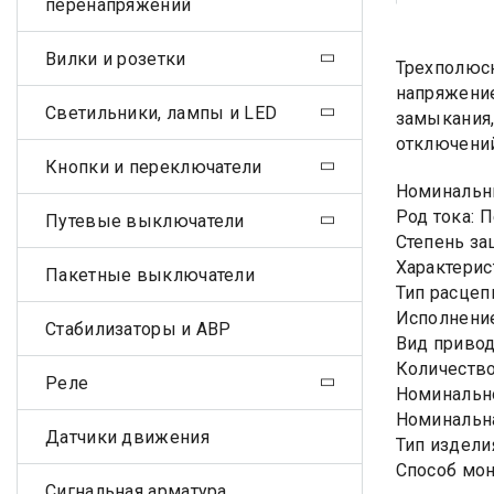
перенапряжений
Вилки и розетки
Трехполюсн
напряжение
Светильники, лампы и LED
замыкания,
отключений
Кнопки и переключатели
Номинальны
Род тока: 
Путевые выключатели
Степень за
Характерис
Пакетные выключатели
Тип расцеп
Исполнени
Стабилизаторы и АВР
Вид привод
Количество
Реле
Номинально
Номинальна
Датчики движения
Тип издели
Способ мон
Сигнальная арматура