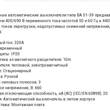
ые автоматические выключатели типа ВА 51-39 предназ
м 400/690 В переменного тока частотой 50 и 60 Гц и 440
 токов перегрузки, недопустимых снижений напряжения,
.
й ток: 320А
Переменный
щиты: IP20
тика эл.магнитного расцепителя: 10In
ителя: тепловой, электромагнитный
е: Стационарный
а: Ручной
 силовых полюсов: 3
е напряжение, В: 660
я отключающая способность, кA (AC) (IEC/EN 60898): 20
я: Автоматический выключатель в литом корпусе
тажа: Монтажная плата