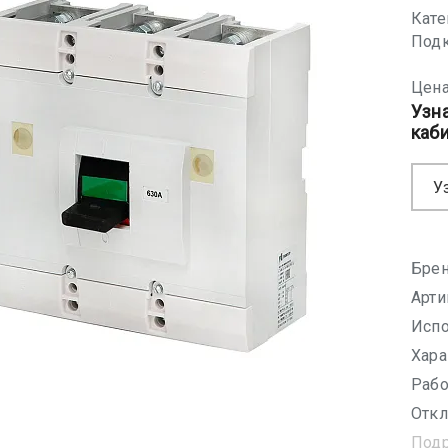
Кате
Подк
Цена
Узн
каб
У
Брен
Арти
Испо
Хара
Рабо
Откл
Под