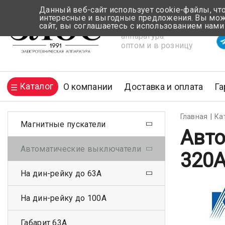
Данный веб-сайт использует cookie-файлы, чт
интересные и выгодные предложения. Вы може
сайт, вы соглашаетесь с использованием нами
Электротехническая
Вр
аппаратура
оптом и в розницу
Каталог
О компании
Доставка и оплата
Га
Главная
Ка
Магнитные пускатели
Авто
Автоматические выключатели
320
На дин-рейку до 63А
На дин-рейку до 100А
Габарит 63А