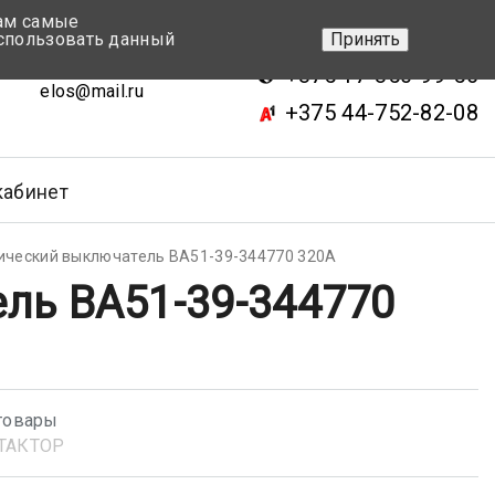
вам самые
+375 17-343-46-70
спользовать данный
Принять
ск, ул.Кижеватова 7, кор.2
+375 17-350-99-56
elos@mail.ru
+375 44-752-82-08
кабинет
ический выключатель ВА51-39-344770 320А
ль ВА51-39-344770
товары
ТАКТОР