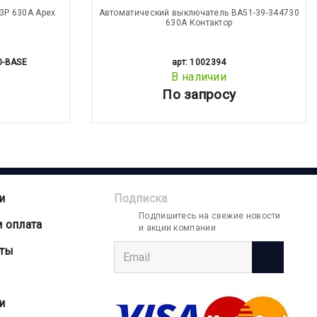
3Р 630А Apex
Автоматический выключатель ВА51-39-344730
630А Контактор
0-BASE
арт: 1002394
В наличии
По запросу
и
Подписка
Подпишитесь на свежие новости
и оплата
и акции компании
аты
и