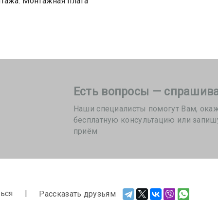
тажа: Монтажная плата
Есть вопросы — спрашива
Наши специалисты помогут Вам, ока
бесплатную консультацию или запиш
приём
ься
Рассказать друзьям