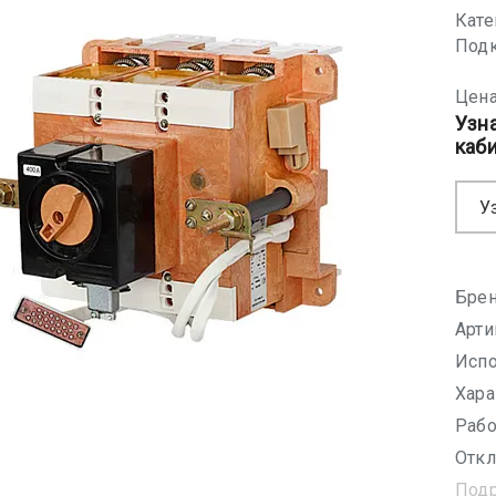
Кате
Подк
Цена
Узн
каб
У
Брен
Арти
Испо
Хара
Рабо
Откл
Под