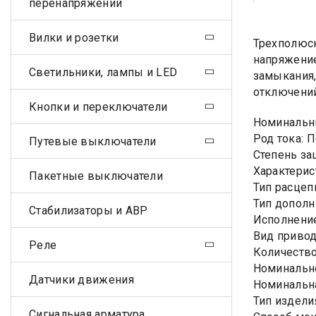
перенапряжений
Вилки и розетки
Трехполюсн
напряжение
Светильники, лампы и LED
замыкания,
отключений
Кнопки и переключатели
Номинальны
Род тока: 
Путевые выключатели
Степень за
Характерис
Пакетные выключатели
Тип расцеп
Тип дополн
Стабилизаторы и АВР
Исполнени
Вид приво
Реле
Количество
Номинально
Датчики движения
Номинальна
Тип издели
Сигнальная арматура