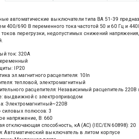
ые автоматические выключатели типа ВА 51-39 предназ
м 400/690 В переменного тока частотой 50 и 60 Гц и 440
 токов перегрузки, недопустимых снижений напряжения,
.
й ток: 320А
Переменный
щиты: IP20
тика эл.магнитного расцепителя: 10In
ителя: тепловой, электромагнитный
ительного расцепителя: Независимый расцепитель 220В 
е: выдвижной с электроприводом
да: Электромагнитный~220В
 силовых полюсов: 3
е напряжение, В: 660
я отключающая способность, кA (AC) (IEC/EN 60898): 20
я: Автоматический выключатель в литом корпусе