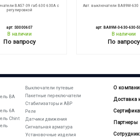
ючатели ВА57-39 габ.630 630А с
Авт. выключатели ВА89М-630 
регулировкой
арт: S0000607
арт: BA89M-3-630-630-5
В наличии
В наличии
По запросу
По запросу
О компани
Выключатели путевые
Пакетные переключатели
ель ВА
Доставка 
Стабилизаторы и АВР
Cертифик
ель 6А
Реле
ель Chint
Датчики движения
Партнеры
тель
Сигнальная арматура
Сотрудник
Установочные изделия