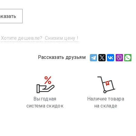
аказать
Хотите дешевле?
Снизим цену !
Рассказать друзьям
Выгодная
Наличие товара
система скидок
на складе
е