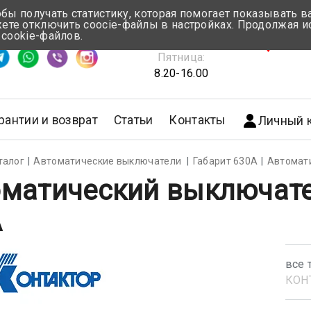
обы получать статистику, которая помогает показывать 
те отключить coocie-файлы в настройках. Продолжая и
Понедельник-Четверг:
 cookie-файлов.
емя ответа ≈ 5 мин
8.30-17.00
г.Мин
Пятница:
8.20-16.00
рантии и возврат
Статьи
Контакты
Личный 
талог
Автоматические выключатели
Габарит 630А
Автомат
матический выключате
А
все 
КОН