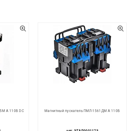
5М А 110В DC
Магнитный пускатель ПМЛ-1561ДМ А 110В