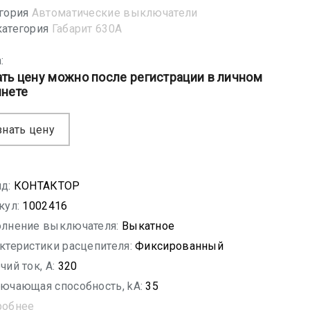
гория
Автоматические выключатели
атегория
Габарит 630А
:
ать цену можно после регистрации в личном
инете
знать цену
д:
КОНТАКТОР
кул:
1002416
лнение выключателя:
Выкатное
ктеристики расцепителя:
Фиксированный
чий ток, A:
320
ючающая способность, kA:
35
робнее