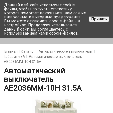
Данный веб-сайт использует cookie-
+375 17-350-99-56
файлы, чтобы получать статистику,
которая помогает показывать вам самые
+375 44-752-82-08
интересные и выгодные предложения.
Принять
Вы можете отключить coocie-файлы в
Задать вопрос
настройках. Продолжая использовать
данный сайт, вы соглашаетесь с
использованием нами cookie-файлов.
Меню
Главная
Каталог
Автоматические выключатели
Габарит 63А
Автоматический выключатель
АЕ2036ММ-10Н 31.5А
Автоматический
выключатель
АЕ2036ММ-10Н 31.5А