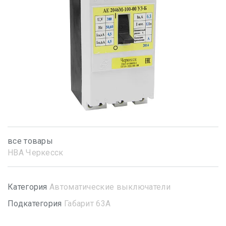
все товары
НВА Черкесск
Категория
Автоматические выключатели
Подкатегория
Габарит 63А