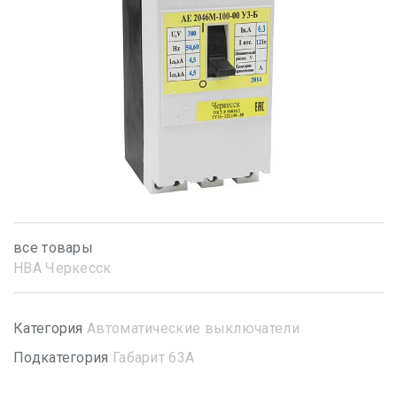
все товары
НВА Черкесск
Категория
Автоматические выключатели
Подкатегория
Габарит 63А