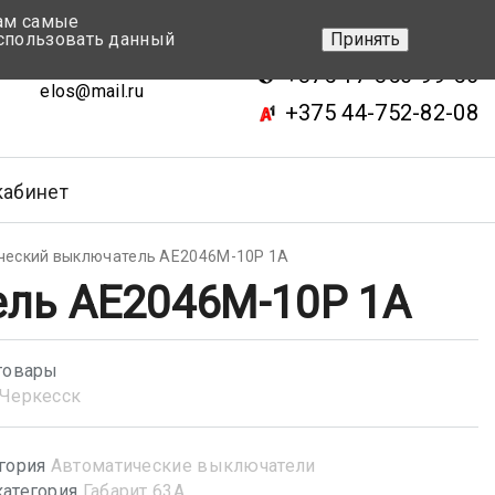
вам самые
+375 17-343-46-70
спользовать данный
Принять
ск, ул.Кижеватова 7, кор.2
+375 17-350-99-56
elos@mail.ru
+375 44-752-82-08
кабинет
ческий выключатель АЕ2046М-10Р 1А
ль АЕ2046М-10Р 1А
товары
Черкесск
гория
Автоматические выключатели
атегория
Габарит 63А