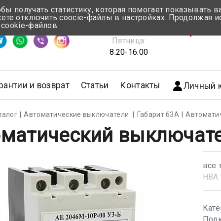
обы получать статистику, которая помогает показывать 
те отключить coocie-файлы в настройках. Продолжая и
Понедельник-Четверг:
 cookie-файлов.
емя ответа ≈ 5 мин
8.30-17.00
г.Мин
Пятница:
8.20-16.00
рантии и возврат
Статьи
Контакты
Личный 
талог
Автоматические выключатели
Габарит 63А
Автомати
матический выключате
все 
НВА 
Кате
Подк