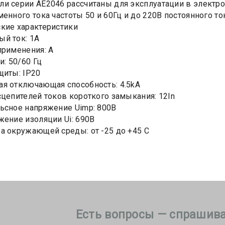
и серии АЕ2046 рассчитаны для эксплуатации в электр
менного тока частоты 50 и 60Гц и до 220В постоянного то
кие характеристики
й ток: 1А
применения: А
и: 50/60 Гц
щиты: IP20
я отключающая способность: 4.5kA
сцепителей токов короткого замыкания: 12In
ьсное напряжение Uimp: 800В
жение изоляции Ui: 690В
а окружающей среды: от -25 до +45 С
Есть вопросы — спрашива