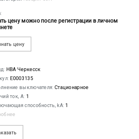
:
ать цену можно после регистрации в личном
инете
знать цену
д:
НВА Черкесск
кул:
E0003135
лнение выключателя:
Стационарное
чий ток, A:
1
ючающая способность, kA:
1
робнее
аказать