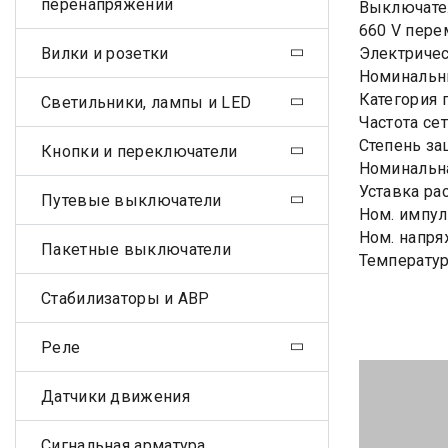
перенапряжений
Выключател
660 V пере
Вилки и розетки
Электричес
Номинальны
Категория 
Светильники, лампы и LED
Частота сет
Степень за
Кнопки и переключатели
Номинальна
Уставка ра
Путевые выключатели
Ном. импул
Ном. напря
Пакетные выключатели
Температур
Стабилизаторы и АВР
Реле
Датчики движения
Сигнальная арматура