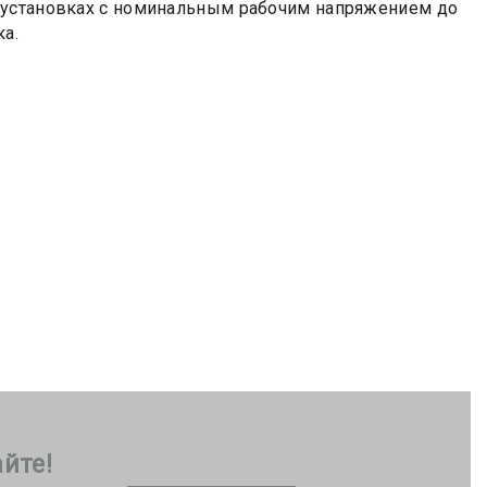
оустановках с номинальным рабочим напряжением до
ка.
йте!