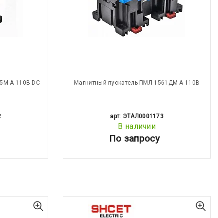
5М А 110В DC
Магнитный пускатель ПМЛ-1561ДМ А 110В
2
арт: ЭТАЛ0001173
В наличии
По запросу