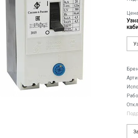
Цена
Узн
каб
У
Брен
Арти
Испо
Рабо
Откл
Под
З