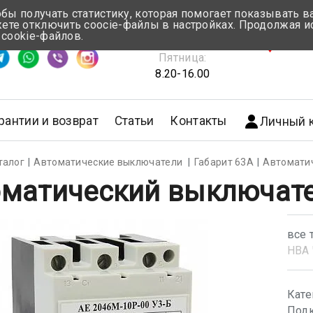
обы получать статистику, которая помогает показывать 
те отключить coocie-файлы в настройках. Продолжая и
Понедельник-Четверг:
 cookie-файлов.
емя ответа ≈ 5 мин
8.30-17.00
г.Мин
Пятница:
8.20-16.00
рантии и возврат
Статьи
Контакты
Личный 
талог
Автоматические выключатели
Габарит 63А
Автомати
матический выключате
все 
НВА 
Кате
Подк