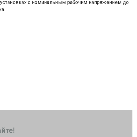
оустановках с номинальным рабочим напряжением до
ка.
йте!