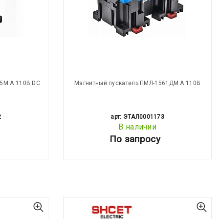
5М А 110В DC
Магнитный пускатель ПМЛ-1561ДМ А 110В
2
арт: ЭТАЛ0001173
В наличии
По запросу