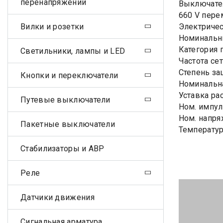
перенапряжений
Выключател
660 V пере
Вилки и розетки
Электричес
Номинальны
Категория 
Светильники, лампы и LED
Частота сет
Степень за
Кнопки и переключатели
Номинальна
Уставка ра
Путевые выключатели
Ном. импул
Ном. напря
Пакетные выключатели
Температур
Стабилизаторы и АВР
Реле
Датчики движения
Сигнальная арматура