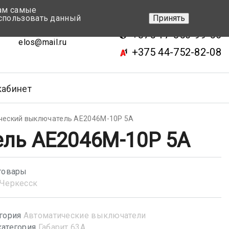
вам самые
+375 17-343-46-70
спользовать данный
Принять
ск, ул.Кижеватова 7, кор.2
+375 17-350-99-56
elos@mail.ru
+375 44-752-82-08
кабинет
ческий выключатель АЕ2046М-10Р 5А
ль АЕ2046М-10Р 5А
товары
Черкесск
гория
Автоматические выключатели
атегория
Габарит 63А