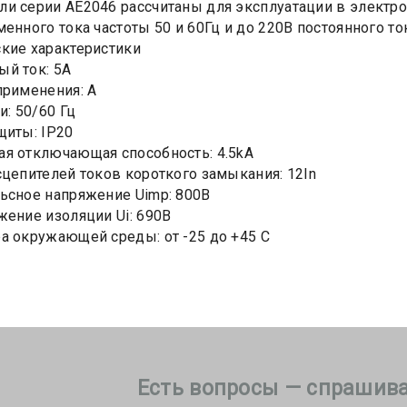
и серии АЕ2046 рассчитаны для эксплуатации в электр
менного тока частоты 50 и 60Гц и до 220В постоянного то
кие характеристики
й ток: 5А
применения: А
и: 50/60 Гц
щиты: IP20
я отключающая способность: 4.5kA
сцепителей токов короткого замыкания: 12In
ьсное напряжение Uimp: 800В
жение изоляции Ui: 690В
а окружающей среды: от -25 до +45 С
Есть вопросы — спрашива