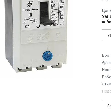
Цена
Узн
каб
У
Брен
Арти
Испо
Рабо
Откл
Под
З