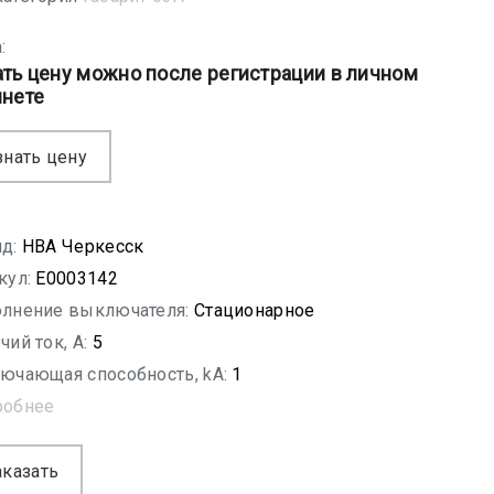
:
ать цену можно после регистрации в личном
инете
знать цену
д:
НВА Черкесск
кул:
E0003142
лнение выключателя:
Стационарное
чий ток, A:
5
ючающая способность, kA:
1
робнее
аказать