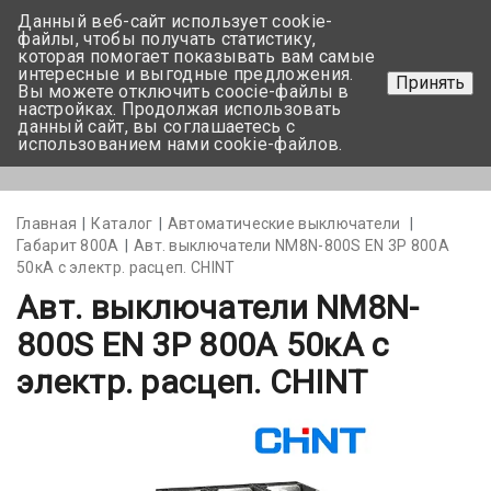
Данный веб-сайт использует cookie-
+375 17-350-99-56
файлы, чтобы получать статистику,
которая помогает показывать вам самые
+375 44-752-82-08
интересные и выгодные предложения.
Принять
Вы можете отключить coocie-файлы в
Задать вопрос
настройках. Продолжая использовать
данный сайт, вы соглашаетесь с
использованием нами cookie-файлов.
Меню
Главная
Каталог
Автоматические выключатели
Габарит 800А
Авт. выключатели NM8N-800S EN 3Р 800А
50кА с электр. расцеп. CHINT
Авт. выключатели NM8N-
800S EN 3Р 800А 50кА с
электр. расцеп. CHINT