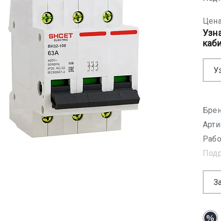
Цена
Узн
каб
У
Брен
Арти
Рабо
Под
З