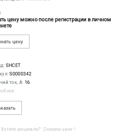
:
ать цену можно после регистрации в личном
инете
знать цену
д:
SHСET
кул:
S0000342
чий ток, A:
16
робнее
аказать
Хотите дешевле?
Снизим цену !