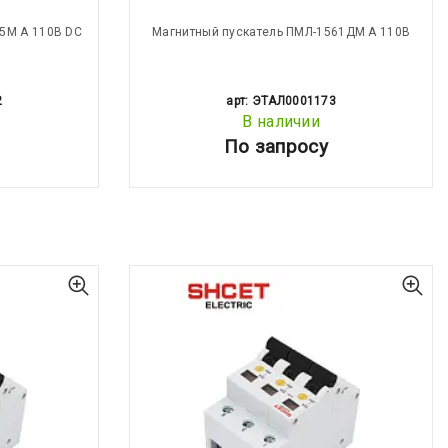
5М А 110В DC
Магнитный пускатель ПМЛ-1561ДМ А 110В
2
арт: ЭТАЛ0001173
В наличии
По запросу