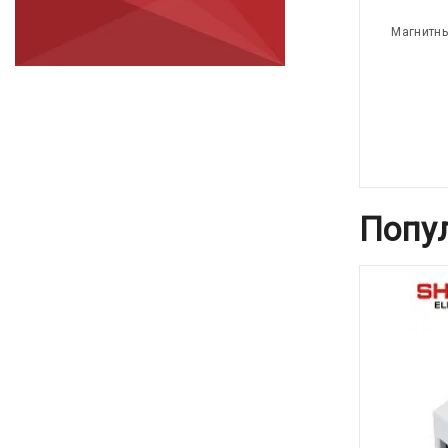
Магнитны
Попу