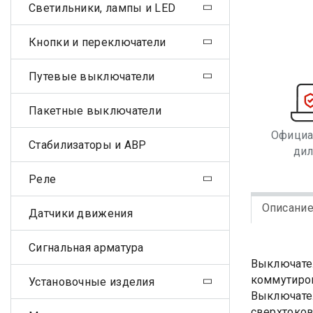
Светильники, лампы и LED
Кнопки и переключатели
Путевые выключатели
Пакетные выключатели
Офици
Стабилизаторы и АВР
ди
Реле
Описани
Датчики движения
Сигнальная арматура
Выключател
коммутиров
Установочные изделия
Выключател
сверхтоков