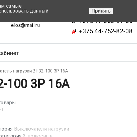
вам самые
+375 17-343-46-70
спользовать данный
Принять
ск, ул.Кижеватова 7, кор.2
+375 17-350-99-56
elos@mail.ru
+375 44-752-82-08
кабинет
тель нагрузки ВН32-100 3P 16А
-100 3P 16А
товары
ET
гория
Выключатели нагрузки
атегория
3-полюсные