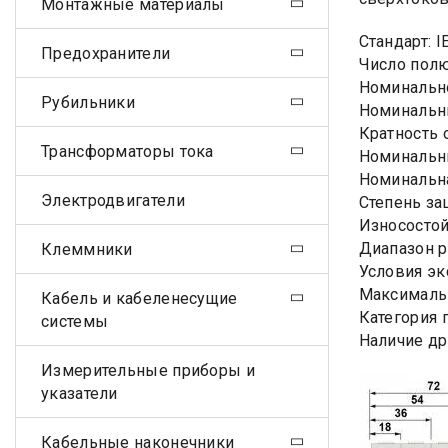
Монтажные материалы
Стандарт: I
Предохранители
Число полю
Номинально
Рубильники
Номинальны
Кратность 
Трансформаторы тока
Номинальны
Номинальна
Электродвигатели
Степень за
Износостой
Диапазон р
Клеммники
Условия эк
Максимальн
Кабель и кабеленесущие
Категория 
системы
Наличие др
Измерительные приборы и
указатели
Кабельные наконечники