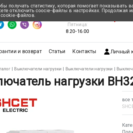
обы получать статистику, которая помогает показывать 
те отключить coocie-файлы в настройках. Продолжая и
Понедельник-Четверг:
 cookie-файлов.
емя ответа ≈ 5 мин
8.30-17.00
г.Мин
Пятница:
8.20-16.00
рантии и возврат
Статьи
Контакты
Личный 
талог
Выключатели нагрузки
Выключатели нагрузки
Выключа
ючатель нагрузки ВН32
все 
SHС
Кате
Подк