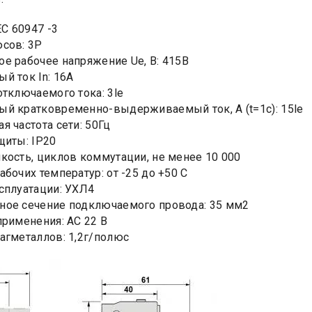
EC 60947 -3
сов: 3Р
е рабочее напряжение Ue, B: 415В
й ток In: 16А
отключаемого тока: 3le
й кратковременно-выдерживаемый ток, А (t=1c): 15le
я частота сети: 50Гц
щиты: IP20
кость, циклов коммутации, не менее 10 000
абочих температур: от -25 до +50 С
сплуатации: УХЛ4
ое сечение подключаемого провода: 35 мм2
применения: АС 22 В
агметаллов: 1,2г/полюс