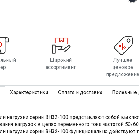
альный
Широкий
Лучшее
лер
ассортимент
ценовое
предложени
е
Характеристики
Оплата и доставка
Полезные 
и нагрузки серии ВН32-100 представляют собой выклю
ания нагрузок в цепях переменного тока частотой 50/6
и нагрузки серии ВН32-100 функционально действуют то
.