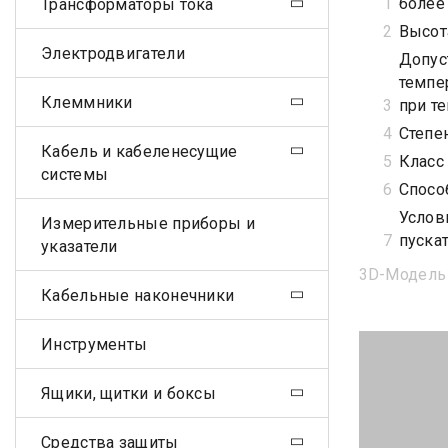
более 
Трансформаторы тока
Высот
Электродвигатели
Допус
темпе
Клеммники
при т
Степен
Кабель и кабеленесущие
Класс 
системы
Спосо
Услов
Измерительные приборы и
пуска
указатели
3D-Модель
Кабельные наконечники
Инструменты
Ящики, щитки и боксы
Средства защиты