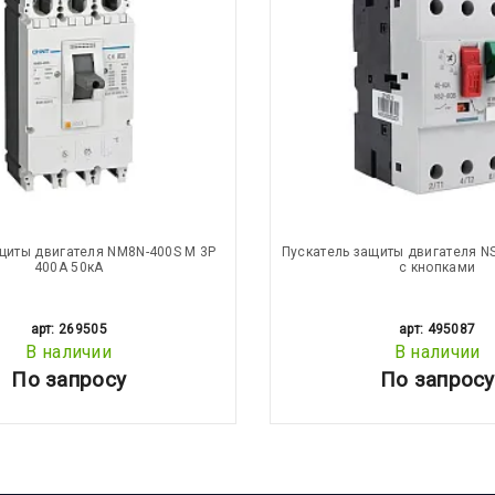
щиты двигателя NM8N-400S M 3Р
Пускатель защиты двигателя NS
400А 50кА
с кнопками
арт: 269505
арт: 495087
В наличии
В наличии
По запросу
По запросу