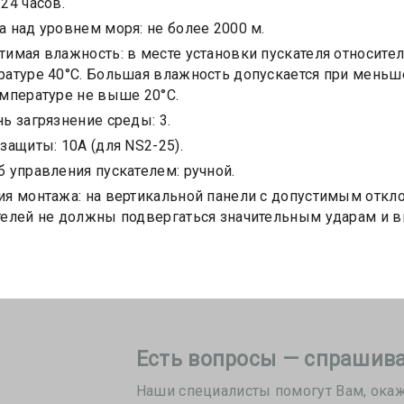
24 часов.
а над уровнем моря: не более 2000 м.
тимая влажность: в месте установки пускателя относит
ратуре 40°С. Большая влажность допускается при меньш
емпературе не выше 20°С.
ь загрязнение среды: 3.
защиты: 10А (для NS2-25).
б управления пускателем: ручной.
ия монтажа: на вертикальной панели с допустимым отклон
телей не должны подвергаться значительным ударам и в
Есть вопросы — спрашива
Наши специалисты помогут Вам, ока