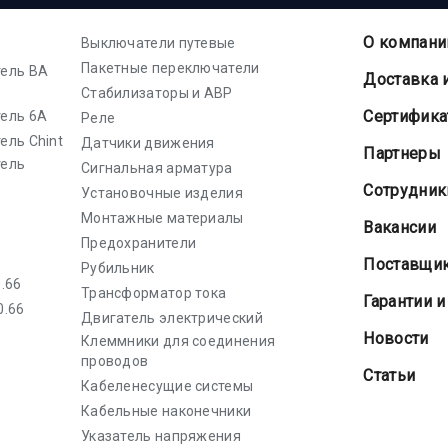
О компани
Выключатели путевые
Пакетные переключатели
ель ВА
Доставка 
Стабилизаторы и АВР
Cертифик
ель 6А
Реле
ель Chint
Датчики движения
Партнеры
тель
Сигнальная арматура
Сотрудник
Установочные изделия
Монтажные материалы
Вакансии
Предохранители
Поставщи
Рубильник
.66
Трансформатор тока
Гарантии и
0.66
Двигатель электрический
Новости
Клеммники для соединения
проводов
Статьи
Кабеленесущие системы
Кабельные наконечники
Указатель напряжения