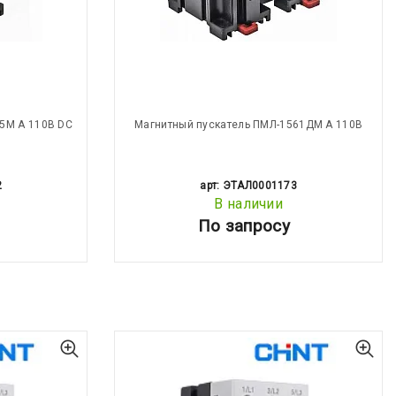
5М А 110В DC
Магнитный пускатель ПМЛ-1561ДМ А 110В
2
арт: ЭТАЛ0001173
В наличии
По запросу