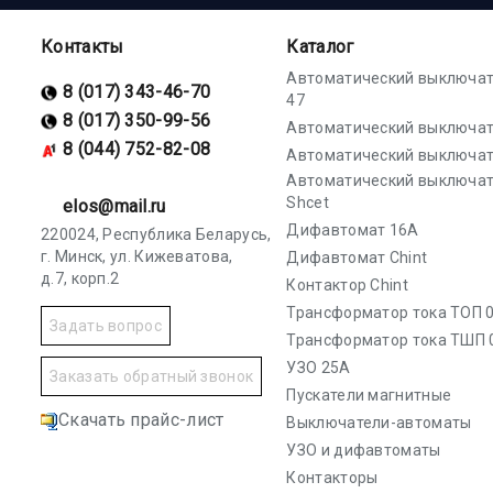
Контакты
Каталог
Автоматический выключат
8 (017) 343-46-70
47
8 (017) 350-99-56
Автоматический выключат
8 (044) 752-82-08
Автоматический выключат
Автоматический выключа
Shcet
elos@mail.ru
Дифавтомат 16А
220024, Республика Беларусь,
г. Минск, ул. Кижеватова,
Дифавтомат Chint
д.7, корп.2
Контактор Chint
Трансформатор тока ТОП 0
Задать вопрос
Трансформатор тока ТШП 
УЗО 25А
Заказать обратный звонок
Пускатели магнитные
Скачать прайс-лист
Выключатели-автоматы
УЗО и дифавтоматы
Контакторы