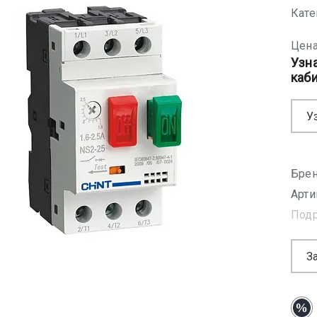
Кате
Цена
Узн
каб
У
Брен
Арти
Под
З