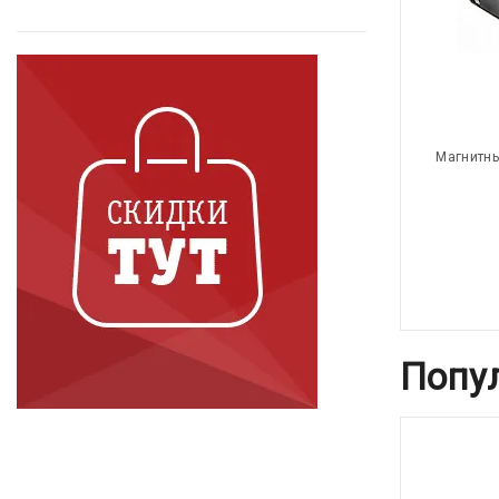
Магнитны
Попу