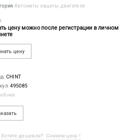
гория
Автоматы защиты двигателя
:
ать цену можно после регистрации в личном
инете
знать цену
д:
CHINT
кул:
495085
робнее
аказать
Хотите дешевле?
Снизим цену !