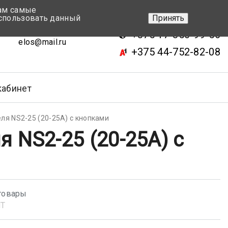
вам самые
+375 17-343-46-70
спользовать данный
Принять
ск, ул.Кижеватова 7, кор.2
+375 17-350-99-56
elos@mail.ru
+375 44-752-82-08
кабинет
ля NS2-25 (20-25А) с кнопками
 NS2-25 (20-25А) с
товары
NT