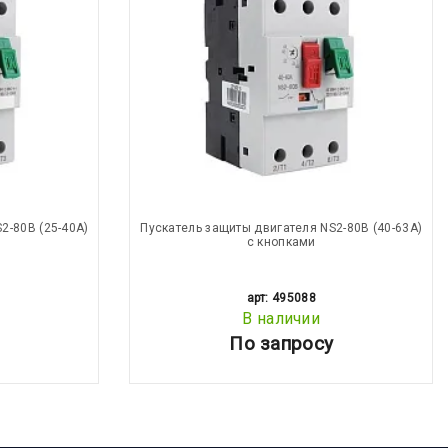
2-80В (25-40А)
Пускатель защиты двигателя NS2-80В (40-63А)
с кнопками
арт: 495088
В наличии
По запросу