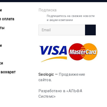
и
Подписка
Подпишитесь на свежие новости
и оплата
и акции компании
аты
и
ки
 возврат
Seologic —
Продвижение
сайтов
.
Разработано в «АЛЬФА
Системс»