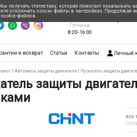
обы получать статистику, которая помогает показывать 
те отключить coocie-файлы в настройках. Продолжая и
Понедельник-Четверг:
 cookie-файлов.
емя ответа ≈ 5 мин
8.30-17.00
г.Мин
Пятница:
8.20-16.00
рантии и возврат
Статьи
Контакты
Личный 
талог
Автоматы защиты двигателя
Пускатель защиты двигате
атель защиты двигателя
пками
все 
CHI