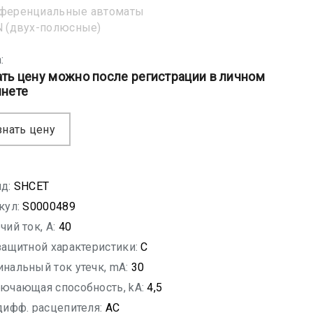
ференциальные автоматы
 (двух-полюсные)
:
ать цену можно после регистрации в личном
инете
знать цену
д:
SHСET
кул:
S0000489
чий ток, A:
40
защитной характеристики:
C
нальный ток утечк, mA:
30
ючающая способность, kA:
4,5
дифф. расцепителя:
AC