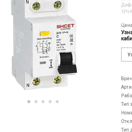
Диф
1Р+N
Цена
Узн
каб
У
Брен
Арти
Рабо
Тип 
Номи
Откл
Тип 