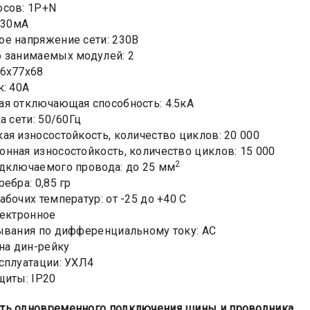
юсов: 1Р+N
: 30мА
е напряжение сети: 230В
 занимаемых модулей: 2
6х77х68
к: 40А
я отключающая способность: 4.5кА
а сети: 50/60Гц
ая износостойкость, количество циклов: 20 000
нная износостойкость, количество циклов: 15 000
2
дключаемого провода: до 25 мм
ебра: 0,85 гр
абочих температур: от -25 до +40 С
лектронное
ывания по дифференциальному току: АС
 на дин-рейку
сплуатации: УХЛ4
щиты: IP20
ть одновременного подключения шины и проводника.