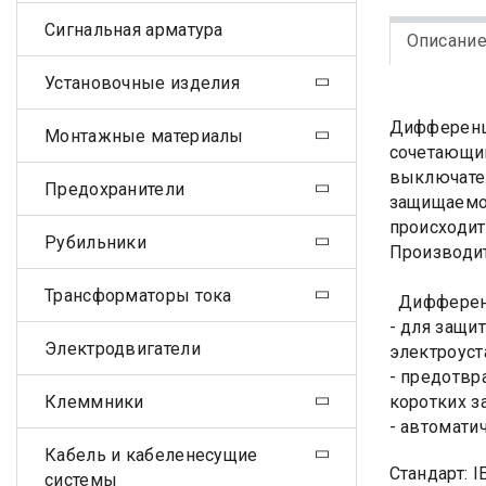
Сигнальная арматура
Описани
Установочные изделия
Дифференц
Монтажные материалы
сочетающи
выключател
Предохранители
защищаемом
происходит
Рубильники
Производит
Трансформаторы тока
Дифференц
- для защи
Электродвигатели
электроуст
- предотвр
Клеммники
коротких з
- автомати
Кабель и кабеленесущие
Стандарт: I
системы