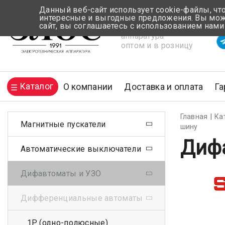
Данный веб-сайт использует cookie-файлы, чт
интересные и выгодные предложения. Вы може
сайт, вы соглашаетесь с использованием нами
Электротехническая
Вр
аппаратура
оптом и в розницу
Каталог
О компании
Доставка и оплата
Га
Главная
Ка
Магнитные пускатели
шину
Дифа
Автоматические выключатели
Дифавтоматы и УЗО
Дифференциальные автоматы
1Р (одно-полюсные)