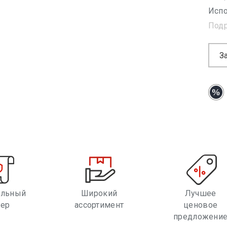
Испо
Под
З
альный
Широкий
Лучшее
лер
ассортимент
ценовое
предложени