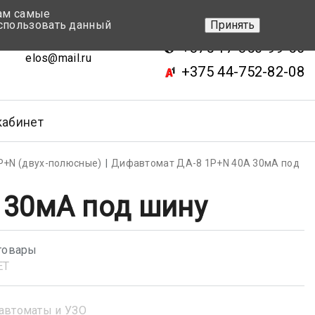
вам самые
+375 17-343-46-70
спользовать данный
Принять
ск, ул.Кижеватова 7, кор.2
+375 17-350-99-56
elos@mail.ru
+375 44-752-82-08
кабинет
Р+N (двух-полюсные)
Дифавтомат ДА-8 1P+N 40А 30мА под
 30мА под шину
товары
ET
автоматы и УЗО