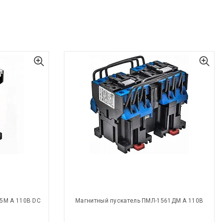
5М А 110В DC
Магнитный пускатель ПМЛ-1561ДМ А 110В