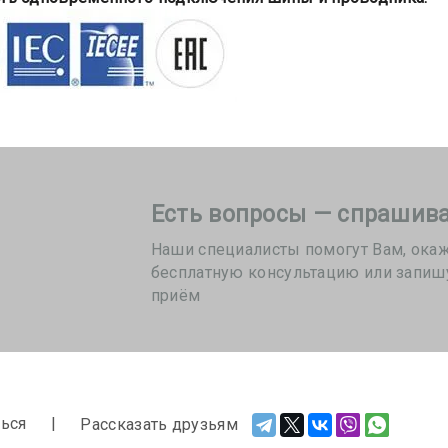
Есть вопросы — спрашива
Наши специалисты помогут Вам, ока
бесплатную консультацию или запиш
приём
ься
Рассказать друзьям