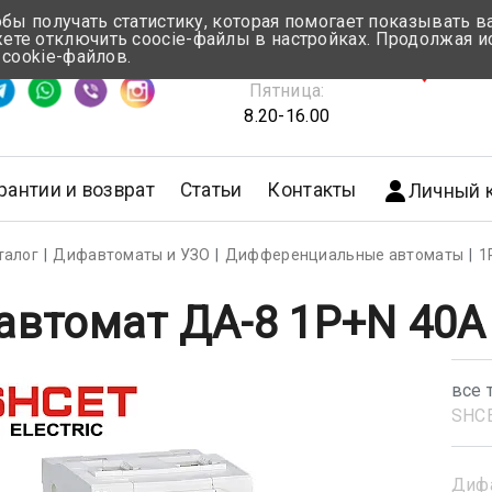
обы получать статистику, которая помогает показывать 
те отключить coocie-файлы в настройках. Продолжая и
Понедельник-Четверг:
 cookie-файлов.
емя ответа ≈ 5 мин
8.30-17.00
г.Мин
Пятница:
8.20-16.00
рантии и возврат
Статьи
Контакты
Личный 
талог
Дифавтоматы и УЗО
Дифференциальные автоматы
1
втомат ДА-8 1P+N 40А
все 
SHС
Диф