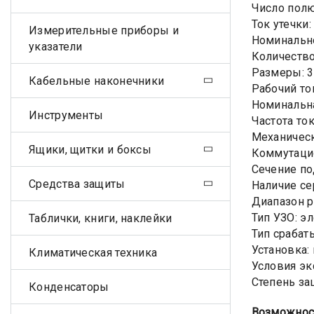
Число пол
Ток утечки
Измерительные приборы и
Номинально
указатели
Количество
Размеры: 3
Кабельные наконечники
Рабочий то
Номинальна
Инструменты
Частота ток
Механическ
Ящики, щитки и боксы
Коммутацио
Сечение по
Средства защиты
Наличие сер
Диапазон р
Тип УЗО: э
Таблички, книги, наклейки
Тип срабат
Установка:
Климатическая техника
Условия эк
Степень за
Конденсаторы
Возможнос