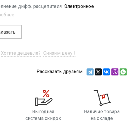
лнение дифф. расцепителя:
Электронное
робнее
аказать
Хотите дешевле?
Снизим цену !
Рассказать друзьям
Выгодная
Наличие товара
система скидок
на складе
е