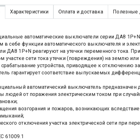
е
Характеристики
Оплата и доставка
Полезные 
иальные автоматические выключатели серии ДА8 1P+N 
м в себе функции автоматического выключателя и эле
и ДА8 1P+N реагируют на утечки переменного тока. П
 участке сети тока утечки (повреждения) на землю или 
 срабатывание устройства, приводящее к отключению з
ель гарантирует соответствие выпускаемых дифференц
иальный автоматический выключатель предназначен д
ты людей от поражения электрическим током при случа
ановки;
ащения возгорания и пожаров, возникающих вследствие 
амыканий;
ческого отключения участка электрической сети при пер
EC 61009.1