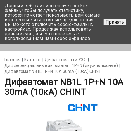
Данный веб-сайт использует cookie-
+375 17-350-99-56
файлы, чтобы получать статистику,
которая помогает показывать вам самые
+375 44-752-82-08
интересные и выгодные предложения.
Принять
Вы можете отключить coocie-файлы в
Задать вопрос
настройках. Продолжая использовать
данный сайт, вы соглашаетесь с
использованием нами cookie-файлов.
Меню
Главная
Каталог
Дифавтоматы и УЗО
Дифференциальные автоматы
1Р+N (двух-полюсные)
Дифавтомат NB1L 1P+N 10А 30mA (10кА) CHINT
Дифавтомат NB1L 1P+N 10А
30mA (10кА) CHINT