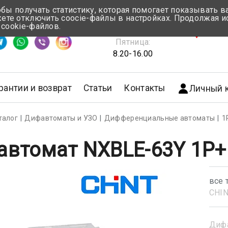
обы получать статистику, которая помогает показывать 
те отключить coocie-файлы в настройках. Продолжая и
Понедельник-Четверг:
 cookie-файлов.
емя ответа ≈ 5 мин
8.30-17.00
г.Мин
Пятница:
8.20-16.00
рантии и возврат
Статьи
Контакты
Личный 
талог
Дифавтоматы и УЗО
Дифференциальные автоматы
1
втомат NXBLE-63Y 1P+
все 
CHI
Диф