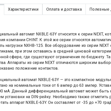
е
Характеристики
Оплата и доставка
Полезные 
альный автомат NXBLE-63Y относится к серии NEXT, кот
ия компании CHINT. К этой же серии относятся автомати
ь нагрузки NXHB-125. Все оборудование из серии NEX
тиками, при этом оставаясь в средней ценовой категории
ой сфере, где существуют ограничения по бюджету. Та
тва. Аппараты из серии NEXT отличаются широким выбор
оказано положение контактов.
альный автомат NXBLE-63Y — это компактное модульно
тано на номинальные токи от 6 ампер до 63 ампер. Устав
00 мА. Данный дифференциальный автомат может быть на
тем установки на DIN-рейку. Необходимо также отметит
тать аппарат NXBLE-63Y. Он составляет от -35 до +70 гра