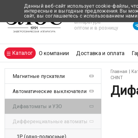
Данный веб-сайт использует cookie-файлы, чт
интересные и выгодные предложения. Вы може
сайт, вы соглашаетесь с использованием нами
Электротехническая
Вр
аппаратура
оптом и в розницу
Каталог
О компании
Доставка и оплата
Га
Главная
Ка
Магнитные пускатели
CHINT
Дифа
Автоматические выключатели
Дифавтоматы и УЗО
Дифференциальные автоматы
1Р (одно-полюсные)