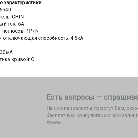
е х
арактеристики:
05540
ель: CHINT
й ток: 6А
о полюсов: 1P+N
 отключающая способность: 4.5кА
: 30мА
тика кривой: C
Есть вопросы — спрашива
Наши специалисты помогут Вам, ока
бесплатную консультацию или запиш
приём