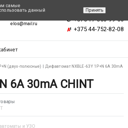
вам самые
+375 17-343-46-70
спользовать данный
Принять
ск, ул.Кижеватова 7, кор.2
+375 17-350-99-56
elos@mail.ru
+375 44-752-82-08
кабинет
Р+N (двух-полюсные)
Дифавтомат NXBLE-63Y 1P+N 6А 30mA
N 6А 30mA CHINT
товары
NT
автоматы и УЗО