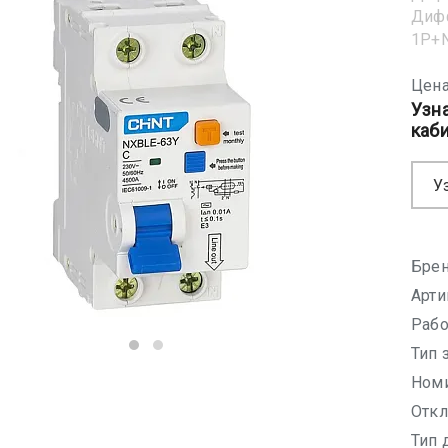
Диф
1Р+N
Цена
Узн
каб
У
Брен
Арти
Рабо
Тип 
Номи
Откл
Тип 