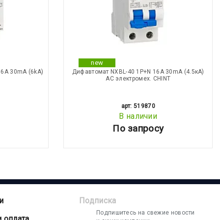
new
6А 30mA (6kA)
Дифавтомат NXBL-40 1P+N 16А 30mA (4.5кА)
АС электромех. CHINT
арт: 519870
В наличии
По запросу
и
Подписка
Подпишитесь на свежие новости
и оплата