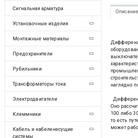
Сигнальная арматура
Описани
Установочные изделия
Монтажные материалы
Дифференци
оборудован
Предохранители
выключател
характерис
Рубильники
промышленн
строительс
Трансформаторы тока
наглядно п
Электродвигатели
Дифференци
Оно рассчи
100 либо 3
Клеммники
то есть пу
может рабо
Кабель и кабеленесущие
системы