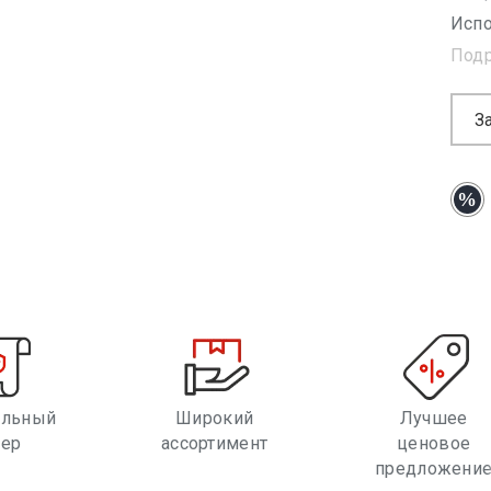
Испо
Под
З
альный
Широкий
Лучшее
лер
ассортимент
ценовое
предложени