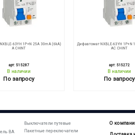
NXBLE-63YH 1P+N 25А 30mA (6kA)
Дифавтомат NXBLE-63YH 1P+N 1
А CHINT
АС CHINT
арт: 515287
арт: 515272
В наличии
В наличии
По запросу
По запросу
О компани
Выключатели путевые
Пакетные переключатели
ель ВА
Доставка 