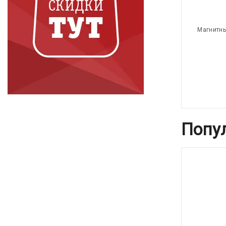
Магнитны
Попу