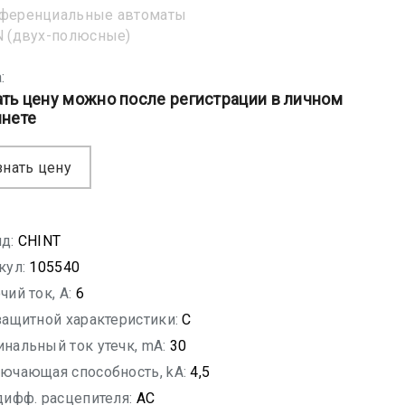
ференциальные автоматы
 (двух-полюсные)
:
ать цену можно после регистрации в личном
инете
знать цену
д:
CHINT
кул:
105540
чий ток, A:
6
защитной характеристики:
C
нальный ток утечк, mA:
30
ючающая способность, kA:
4,5
дифф. расцепителя:
AC