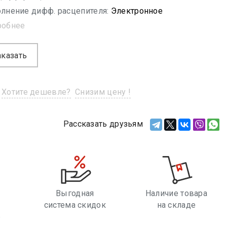
лнение дифф. расцепителя:
Электронное
робнее
аказать
Хотите дешевле?
Снизим цену !
Рассказать друзьям
Выгодная
Наличие товара
система скидок
на складе
е