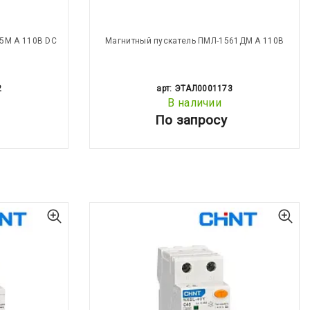
5М А 110В DC
Магнитный пускатель ПМЛ-1561ДМ А 110В
2
арт: ЭТАЛ0001173
В наличии
По запросу