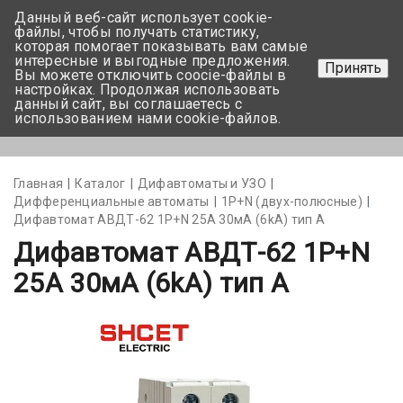
Данный веб-сайт использует cookie-
+375 17-350-99-56
файлы, чтобы получать статистику,
которая помогает показывать вам самые
+375 44-752-82-08
интересные и выгодные предложения.
Принять
Вы можете отключить coocie-файлы в
Задать вопрос
настройках. Продолжая использовать
данный сайт, вы соглашаетесь с
использованием нами cookie-файлов.
Меню
Главная
Каталог
Дифавтоматы и УЗО
Дифференциальные автоматы
1Р+N (двух-полюсные)
Дифавтомат АВДТ-62 1P+N 25А 30мА (6kA) тип А
Дифавтомат АВДТ-62 1P+N
25А 30мА (6kA) тип А