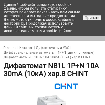
Данный веб-сайт использует cookie-
+375 17-350-99-56
файлы, чтобы получать статистику,
которая помогает показывать вам самые
+375 44-752-82-08
интересные и выгодные предложения.
Принять
Вы можете отключить coocie-файлы в
Задать вопрос
настройках. Продолжая использовать
данный сайт, вы соглашаетесь с
использованием нами cookie-файлов.
Меню
Главная
Каталог
Дифавтоматы и УЗО
Дифференциальные автоматы
1Р+N (двух-полюсные)
Дифавтомат NB1L 1P+N 10А 30mA (10кА) хар.В CHINT
Дифавтомат NB1L 1P+N 10А
30mA (10кА) хар.В CHINT