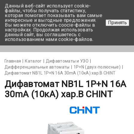
Данный веб-сайт использует cookie-
+375 17-350-99-56
файлы, чтобы получать статистику,
которая помогает показывать вам самые
+375 44-752-82-08
интересные и выгодные предложения.
Принять
Вы можете отключить coocie-файлы в
Задать вопрос
настройках. Продолжая использовать
данный сайт, вы соглашаетесь с
использованием нами cookie-файлов.
Меню
Главная
Каталог
Дифавтоматы и УЗО
Дифференциальные автоматы
1Р+N (двух-полюсные)
Дифавтомат NB1L 1P+N 16А 30mA (10кА) хар.В CHINT
Дифавтомат NB1L 1P+N 16А
30mA (10кА) хар.В CHINT