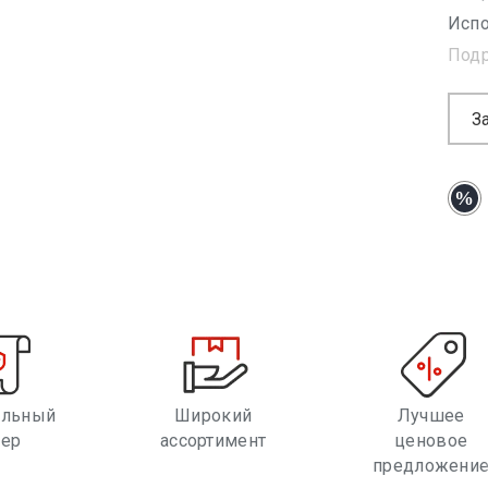
Испо
Под
З
альный
Широкий
Лучшее
лер
ассортимент
ценовое
предложени