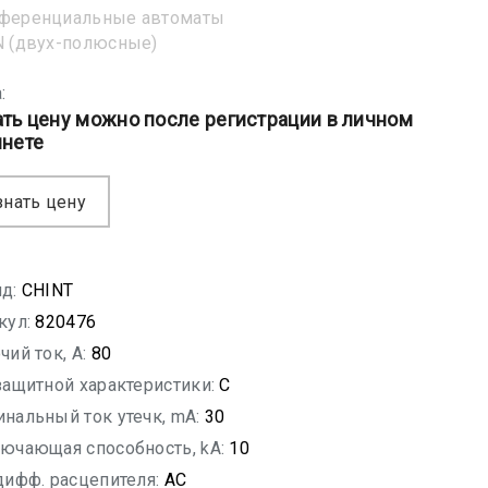
ференциальные автоматы
 (двух-полюсные)
:
ать цену можно после регистрации в личном
инете
знать цену
д:
CHINT
кул:
820476
чий ток, A:
80
защитной характеристики:
C
нальный ток утечк, mA:
30
ючающая способность, kA:
10
дифф. расцепителя:
AC