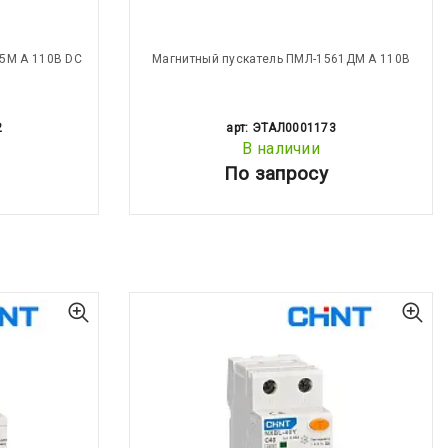
5М А 110В DC
Магнитный пускатель ПМЛ-1561ДМ А 110В
2
арт: ЭТАЛ0001173
В наличии
По запросу