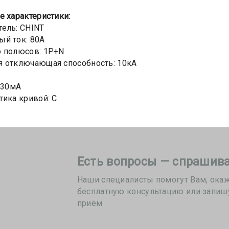
е х
арактеристики:
ель: CHINT
й ток: 80А
о полюсов: 1P+N
 отключающая способность: 10кА
: 30мА
тика кривой: C
Есть вопросы — спрашива
Наши специалисты помогут Вам, ока
бесплатную консультацию или запиш
приём