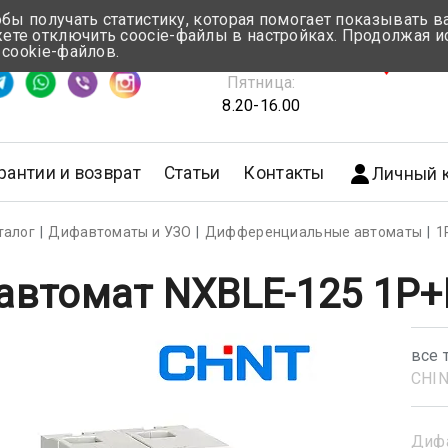
обы получать статистику, которая помогает показывать 
те отключить coocie-файлы в настройках. Продолжая и
Понедельник-Четверг:
 cookie-файлов.
емя ответа ≈ 5 мин
8.30-17.00
г.Мин
Пятница:
8.20-16.00
рантии и возврат
Статьи
Контакты
Личный 
талог
Дифавтоматы и УЗО
Дифференциальные автоматы
1
втомат NXBLE-125 1P+
все 
CHI
Диф