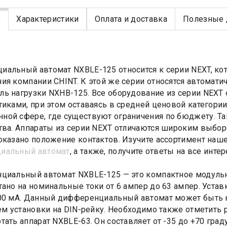
е
Характеристики
Оплата и доставка
Полезные 
альный автомат NXBLE-125 относится к серии NEXT, кот
ия компании CHINT. К этой же серии относятся автомати
ь нагрузки NXHB-125. Все оборудование из серии NEX
тиками, при этом оставаясь в средней ценовой категории
ой сфере, где существуют ограничения по бюджету. Та
тва. Аппараты из серии NEXT отличаются широким выбор
оказано положение контактов. Изучите ассортимент наш
иальный автомат
, а также, получите ответы на все инт
иальный автомат NXBLE-125 — это компактное модульн
тано на номинальные токи от 6 ампер до 63 ампер. Устав
00 мА. Данный дифференциальный автомат может быть на
тем установки на DIN-рейку. Необходимо также отметит
тать аппарат NXBLE-63. Он составляет от -35 до +70 град