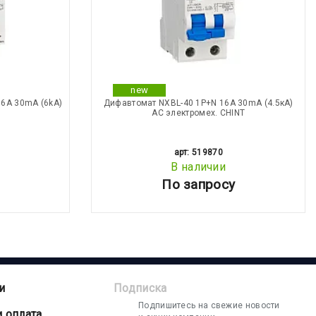
new
6А 30mA (6kA)
Дифавтомат NXBL-40 1P+N 16А 30mA (4.5кА)
АС электромех. CHINT
арт: 519870
В наличии
По запросу
и
Подписка
Подпишитесь на свежие новости
и оплата