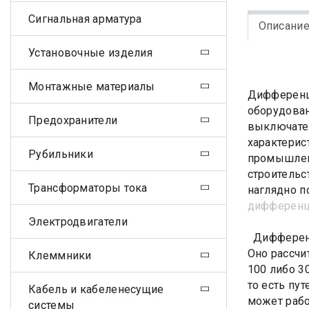
Сигнальная арматура
Описани
Установочные изделия
Монтажные материалы
Дифференци
оборудован
Предохранители
выключател
характерис
Рубильники
промышленн
строительс
Трансформаторы тока
наглядно п
дифференц
Электродвигатели
Дифференц
Оно рассчи
Клеммники
100 либо 3
то есть пу
Кабель и кабеленесущие
может рабо
системы