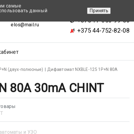
вам самые
+375 17-343-46-70
спользовать данный
Принять
ск, ул.Кижеватова 7, кор.2
+375 17-350-99-56
elos@mail.ru
+375 44-752-82-08
кабинет
Р+N (двух-полюсные)
Дифавтомат NXBLE-125 1P+N 80А
N 80А 30mA CHINT
товары
NT
автоматы и УЗО