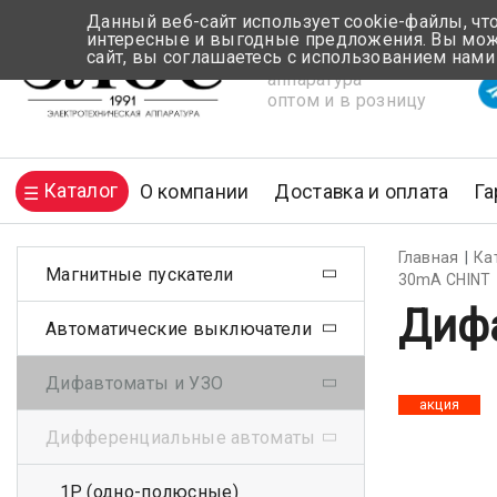
Данный веб-сайт использует cookie-файлы, чт
интересные и выгодные предложения. Вы може
сайт, вы соглашаетесь с использованием нами
Электротехническая
Вр
аппаратура
оптом и в розницу
Каталог
О компании
Доставка и оплата
Га
Главная
Ка
Магнитные пускатели
30mA CHINT
Дифа
Автоматические выключатели
Дифавтоматы и УЗО
акция
Дифференциальные автоматы
1Р (одно-полюсные)