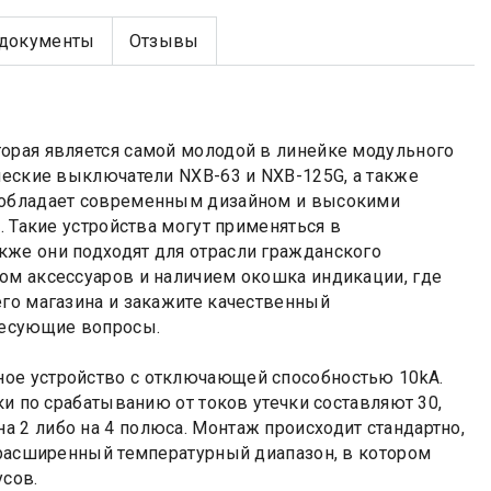
документы
Отзывы
орая является самой молодой в линейке модульного
ческие выключатели NXB-63 и NXB-125G, а также
T обладает современным дизайном и высокими
. Такие устройства могут применяться в
кже они подходят для отрасли гражданского
ом аксессуаров и наличием окошка индикации, где
его магазина и закажите качественный
ересующие вопросы.
ое устройство с отключающей способностью 10kA.
ки по срабатыванию от токов утечки составляют 30,
 2 либо на 4 полюса. Монтаж происходит стандартно,
ь расширенный температурный диапазон, в котором
усов.