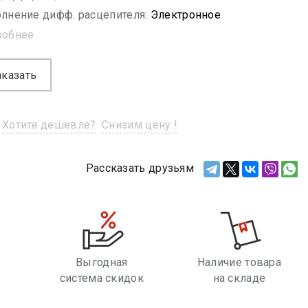
лнение дифф. расцепителя:
Электронное
робнее
аказать
Хотите дешевле?
Снизим цену !
Рассказать друзьям
Выгодная
Наличие товара
система скидок
на складе
е