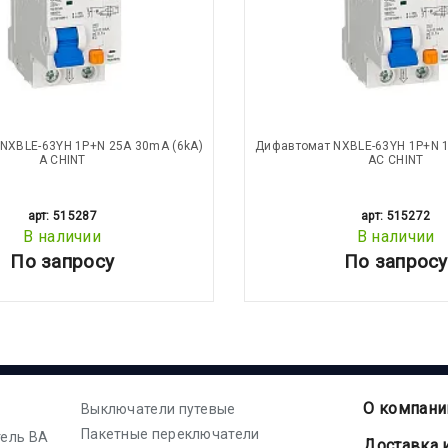
NXBLE-63YH 1P+N 25А 30mA (6kA)
Дифавтомат NXBLE-63YH 1P+N 1
А CHINT
АС CHINT
арт: 515287
арт: 515272
В наличии
В наличии
По запросу
По запросу
О компани
Выключатели путевые
Пакетные переключатели
ель ВА
Доставка 