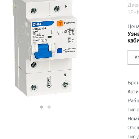
Диф
1Р+N
Цена
Узн
каб
У
Брен
Арти
Рабо
Тип 
Номи
Откл
Тип 